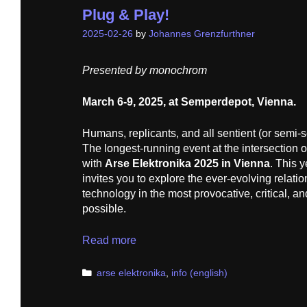
Plug & Play!
2025-02-26
by
Johannes Grenzfurthner
Presented by monochrom
March 6-9, 2025, at Semperdepot, Vienna.
Humans, replicants, and all sentient (or semi-
The longest-running event at the intersection 
with
Arse Elektronika 2025 in Vienna
. This 
invites you to explore the ever-evolving relat
technology in the most provocative, critical, a
possible.
Plug
Read more
&
Play!
Categories
arse elektronika
,
info (english)