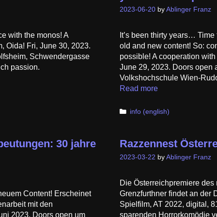
2023-06-20
by
Ablinger Franz
ce with the monos! A
It’s been thirty years… Time
 Oida! Fri, June 30, 2023.
old and new content! So: come
dolfsheim, Schwendergasse
possible! A cooperation wit
uch passion.
June 29, 2023. Doors open at 
Volkshochschule Wien-Rudo
Read more
Categories
info (english)
beutungen: 30 jahre
Razzennest Österr
2023-03-22
by
Ablinger Franz
Die Österreichpremiere des
 neuem Content! Erscheinet
Grenzfurthner findet an der 
narbeit mit den
Spielfilm, AT 2022, digital, 
uni 2023, Doors open um
sparenden Horrorkomödie ve