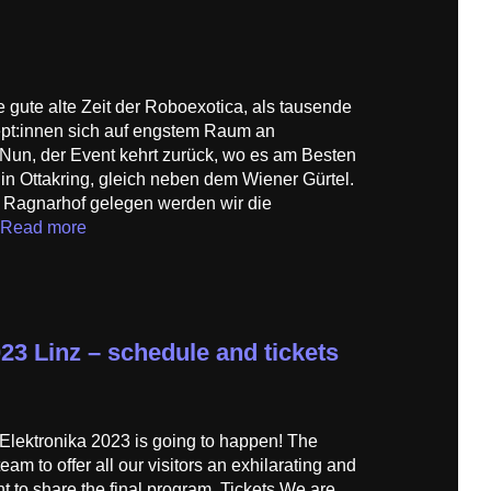
e gute alte Zeit der Roboexotica, als tausende
ept:innen sich auf engstem Raum an
? Nun, der Event kehrt zurück, wo es am Besten
in Ottakring, gleich neben dem Wiener Gürtel.
Ragnarhof gelegen werden wir die
Read more
23 Linz – schedule and tickets
 Elektronika 2023 is going to happen! The
eam to offer all our visitors an exhilarating and
nt to share the final program. Tickets We are