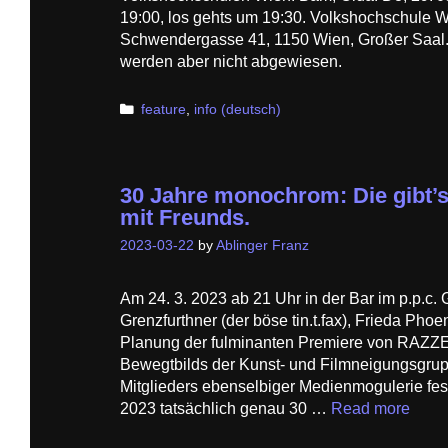
19:00, los gehts um 19:30. Volkshochschule 
Schwendergasse 41, 1150 Wien, Großer Saal. De
werden aber nicht abgewiesen.
Categories
feature
,
info (deutsch)
30 Jahre monochrom: Die gibt’s
mit Freunds.
2023-03-22
by
Ablinger Franz
Am 24. 3. 2023 ab 21 Uhr in der Bar im p.p.c. 
Grenzfurthner (der böse tin.t.fax), Frieda Phoe
Planung der fulminanten Premiere von RAZ
Bewegtbilds der Kunst- und Filmneigungsgrup
Mitglieders ebenselbiger Medienmogulerie fes
2023 tatsächlich genau 30 …
Read more