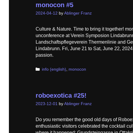
monocon #5
2024-04-12
by
Ablinger Franz
Culture & Nature. Time to bring it together! 
unconference at Verein Symposion Lindabrunn
Landschaftspflegeverein Thermenlinie and G
Lindabrunn. Fri, June 21 to Sat, June 22, 202
passion.
Categories
info (english)
,
monocon
roboexotica #25!
2023-12-01
by
Ablinger Franz
Do you remember the good old days of Roboex
enthusiastic visitors celebrated the cocktail cul
where it happened: Grundsteingasse in Ottakring