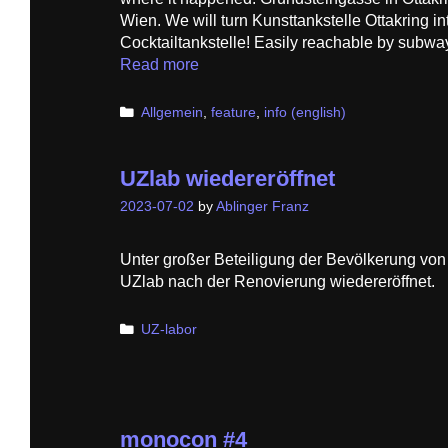
Wien. We will turn Kunsttankstelle Ottakring in
Cocktailtankstelle! Easily reachable by subwa
Read more
Categories
Allgemein
,
feature
,
info (english)
UZlab wiedereröffnet
2023-07-02
by
Ablinger Franz
Unter großer Beteiligung der Bevölkerung von
UZlab nach der Renovierung wiedereröffnet.
Categories
UZ-labor
monocon #4