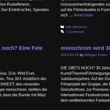
Wien-Rudolfsheim,
Unzusammenhängendes zu ei
r Eintritt ist frei, Spenden
auf die Filmindustrie in Fo
sich …
Read more
Categories
info (deutsch)
1 Comment
 noch? Eine Fete
monochrom wird 3
2023-03-15
by
Ablinger Franz
DIE GIBTS NOCH? 30 Jahre
Graz. DJs: Wild Evel,
Kunst/Theorie/Filmneigungsg
nix, Tina 303. Anläßlich der
Jubiläumsjahres. Auf der Di
ZENNEST, des neuesten
Filmprojekt der Gruppe, d
pe monochrom, stellten die
Grenzfurthner, zur Premiere 
t, dass die Bande mit März
internationale Festivalrunde
dem weltbekannten Fantast