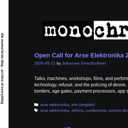
Skip
to
content
the monochrom blog - archive of everything
Open Call for Arse Elektronik
2026-05-22
by
Johannes Grenzfurthner
Talks, machines, workshops, films, and p
technology, refusal, and the policing of de
borders, age gates, payment processors, app st
Categories
arse elektronika
,
info (english)
Tags
arse elektronika
,
athens
,
conference
,
excess de