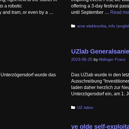
to a robotic
offering a 3-day festival pa
y and tram, or even by a …
until September …
Read mo
Categories
arse elektronika
,
info (englis
UZlab Generalsani
2023-06-25
by
Ablinger Franz
 Unterzögersdorf wurde das
Das UZlab wurde in den let
Ausschreibung “Investitionen 
laden daher herzlich zur Ne
Unterzögersdorf ein, am 1. J
Categories
UZ-labor
ye olde self-exploi