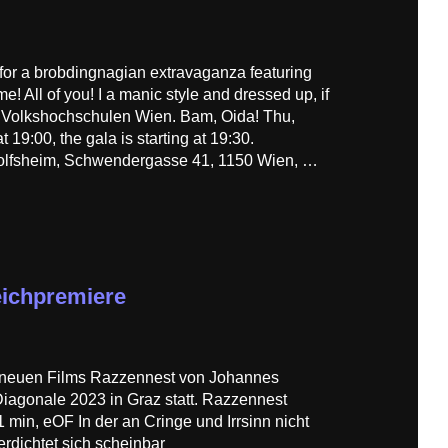
 for a brobdingnagian extravaganza featuring
! All of you! I a manic style and dressed up, if
h Volkshochschulen Wien. Bam, Oida! Thu,
19:00, the gala is starting at 19:30.
lfsheim, Schwendergasse 41, 1150 Wien, …
eichpremiere
 neuen Films Razzennest von Johannes
Diagonale 2023 in Graz statt. Razzennest
81 min, eOF In der an Cringe und Irrsinn nicht
rdichtet sich scheinbar