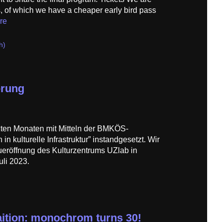
ss, of which we have a cheaper early bird pass
re
h)
erung
zten Monaten mit Mitteln der BMKÖS-
in kulturelle Infrastruktur” instandgesetzt. Wir
ueröffnung des Kulturzentrums UZlab in
uli 2023.
taition: monochrom turns 30!