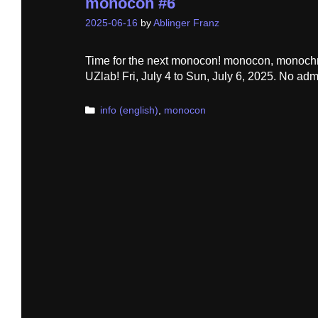
monocon #6
2025-06-16
by
Ablinger Franz
Time for the next monocon! monocon, monoch
UZlab! Fri, July 4 to Sun, July 6, 2025. No ad
Categories
info (english)
,
monocon