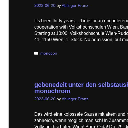
2023-06-20
by
Ablinger Franz
It’s been thirty years… Time for an unconferen
cooperation with Volkshochschulen Wien. Bam,
Starting at 13:00. Volkshochschule Wien-Ru
41, 1150 Wien, 1. Stock. No admission, but m
Categories
monocon
gebenedeit unter den selbstaus
monochrom
2023-06-20
by
Ablinger Franz
Das wird eine kolossale Sause mit altem und
zahlreich, wenn möglich manisch! In Zusamme
Volkshochschulen Wien! Bam, Oida! Do, 29. J