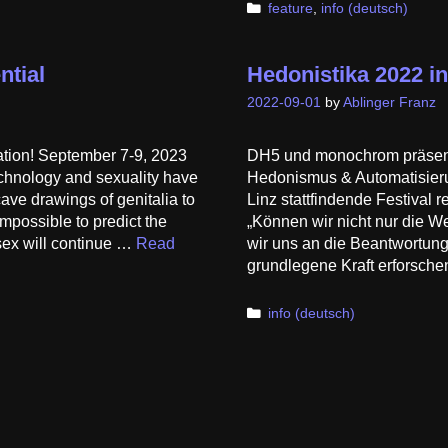
Categories
feature
,
info (deutsch)
ntial
Hedonistika 2022 in
2022-09-01
by
Ablinger Franz
eration! September 7-9, 2023
DH5 und monochrom präsenti
echnology and sexuality have
Hedonismus & Automatisieru
ave drawings of genitalia to
Linz stattfindende Festival r
impossible to predict the
„Können wir nicht nur die W
 sex will continue …
Read
wir uns an die Beantwortun
grundlegene Kraft erforsche
Categories
info (deutsch)