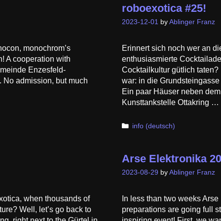
roboexotica #25!
2023-12-01
by
Ablinger Franz
monocon, monochrom’s
Erinnert sich noch wer an di
! A cooperation with
enthusiasmierte Cocktailad
emeinde Enzesfeld-
Cocktailkultur gütlich taten
4. No admission, but much
war: in die Grundsteingasse 
Ein paar Häuser neben dem 
Kunsttankstelle Ottakring …
Categories
info (deutsch)
Arse Elektronika 20
2023-08-29
by
Ablinger Franz
otica, when thousands of
In less than two weeks Arse
ture? Well, let’s go back to
preparations are going full st
, right next to the Gürtel in
inspiring event! First, we wa