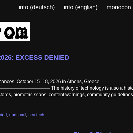
info (deutsch)
info (english)
monocon
a 2026: EXCESS DENIED
erformances. October 15–18, 2026 in Athens, Greece. ————
sire. ——————————– The history of technology is also a histor
ores, biometric scans, content warnings, community guidelines, 
nied
,
open call
,
sex tech