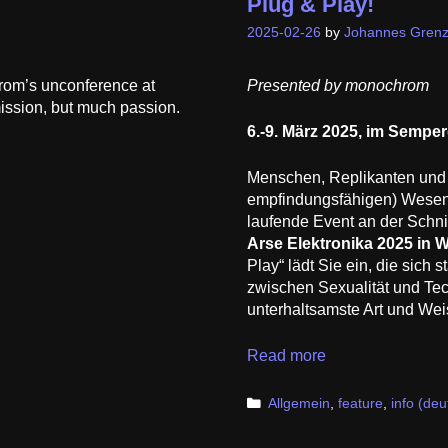
Plug & Play!
2025-02-26
by
Johannes Grenz
rom’s unconference at
Presented by monochrom
mission, but much passion.
6.-9. März 2025, im Semper
Menschen, Replikanten und 
empfindungsfähigen) Wesen
laufende Event an der Schnit
Arse Elektronika 2025 in 
Play“ lädt Sie ein, die sich
zwischen Sexualität und Tech
unterhaltsamste Art und Wei
Plug
Read more
&
Play!
Categories
Allgemein
,
feature
,
info (deu