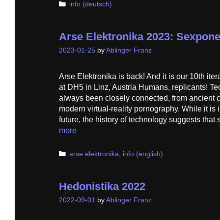
Categories
info (deutsch)
Arse Elektronika 2023: Sexpone
2023-01-25
by
Ablinger Franz
Arse Elektronika is back! And it is our 10th it
at DH5 in Linz, Austria Humans, replicants! T
always been closely connected, from ancient c
modern virtual-reality pornography. While it is 
future, the history of technology suggests that
more
Categories
arse elektronika
,
info (english)
Hedonistika 2022
2022-09-01
by
Ablinger Franz