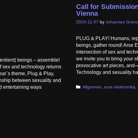
Call for Submission
Vienna
2024-11-07
by
Johannes Grenz
PLUG & PLAY! Humans, replic
beings, gather round! Arse E
intersection of sex and techn
we invite you to bring your 
sentient) beings – assemble!
provocative art pieces, and
of sex and technology returns
Technology and sexuality 
year´s theme, Plug & Play,
ionship between sexuality and
nd entertaining ways
Categories
Allgemein
,
arse elektronika
,