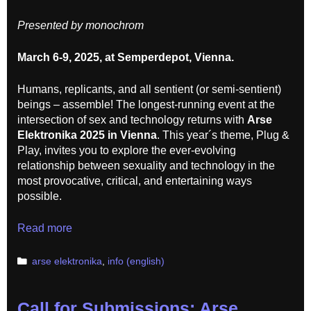
Presented by monochrom
March 6-9, 2025, at Semperdepot, Vienna.
Humans, replicants, and all sentient (or semi-sentient)
beings – assemble! The longest-running event at the
intersection of sex and technology returns with
Arse
Elektronika 2025 in Vienna
. This year´s theme, Plug &
Play, invites you to explore the ever-evolving
relationship between sexuality and technology in the
most provocative, critical, and entertaining ways
possible.
Plug
Read more
&
Play!
Categories
arse elektronika
,
info (english)
Call for Submissions: Arse