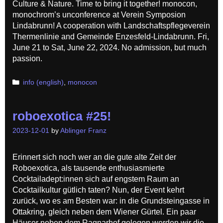
Culture & Nature. Time to bring it together! monocon,
monochrom’s unconference at Verein Symposion
Lindabrunn! A cooperation with Landschaftspflegeverein
Thermenlinie and Gemeinde Enzesfeld-Lindabrunn. Fri,
June 21 to Sat, June 22, 2024. No admission, but much
passion.
Categories
info (english)
,
monocon
roboexotica #25!
2023-12-01
by
Ablinger Franz
Erinnert sich noch wer an die gute alte Zeit der
Roboexotica, als tausende enthusiasmierte
Cocktailadept:innen sich auf engstem Raum an
Cocktailkultur gütlich taten? Nun, der Event kehrt
zurück, wo es am Besten war: in die Grundsteingasse in
Ottakring, gleich neben dem Wiener Gürtel. Ein paar
Häuser neben dem Ragnarhof gelegen werden wir die