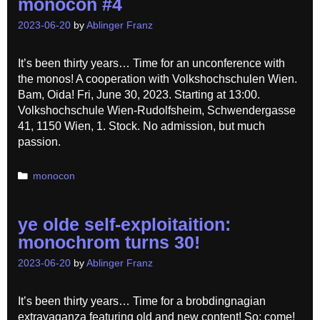
monocon #4
2023-06-20
by
Ablinger Franz
It’s been thirty years… Time for an unconference with
the monos! A cooperation with Volkshochschulen Wien.
Bam, Oida! Fri, June 30, 2023. Starting at 13:00.
Volkshochschule Wien-Rudolfsheim, Schwendergasse
41, 1150 Wien, 1. Stock. No admission, but much
passion.
Categories
monocon
ye olde self-exploitaition:
monochrom turns 30!
2023-06-20
by
Ablinger Franz
It’s been thirty years… Time for a brobdingnagian
extravaganza featuring old and new content! So: come!