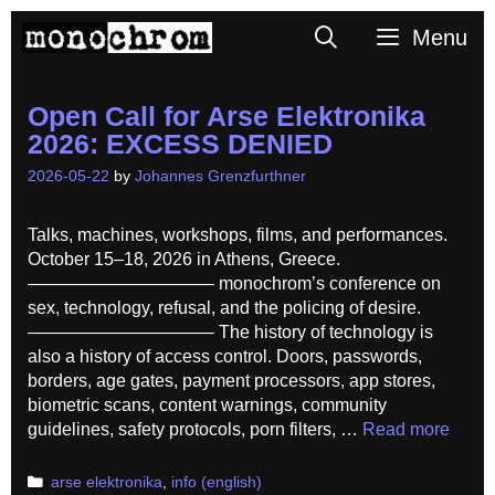
Skip
Search
Menu
to
content
Open Call for Arse Elektronika
2026: EXCESS DENIED
2026-05-22
by
Johannes Grenzfurthner
Talks, machines, workshops, films, and performances.
October 15–18, 2026 in Athens, Greece.
——————————– monochrom’s conference on
sex, technology, refusal, and the policing of desire.
——————————– The history of technology is
also a history of access control. Doors, passwords,
borders, age gates, payment processors, app stores,
biometric scans, content warnings, community
guidelines, safety protocols, porn filters, …
Read more
Categories
arse elektronika
,
info (english)