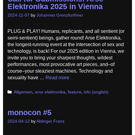
Elektronika 2025 in Vienna
2024-11-07
by
Johannes Grenzfurthner
PLUG & PLAY! Humans, replicants, and all sentient (or
semi-sentient) beings, gather round! Arse Elektronika,
the longest-running event at the intersection of sex and
technology, is back! For our 2025 edition in Vienna, we
invite you to bring your sharpest thoughts, wildest
performances, most provocative art pieces, and–of
course–your sleaziest machines. Technology and
sexuality have …
Read more
Categories
Allgemein
,
arse elektronika
,
feature
,
info (english)
monocon #5
2024-04-12
by
Ablinger Franz