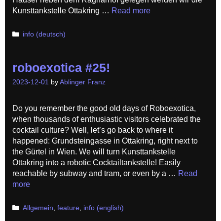
Kunsttankstelle Ottakring …
Read more
Categories
info (deutsch)
roboexotica #25!
2023-12-01
by
Ablinger Franz
Do you remember the good old days of Roboexotica,
when thousands of enthusiastic visitors celebrated the
cocktail culture? Well, let’s go back to where it
happened: Grundsteingasse in Ottakring, right next to
the Gürtel in Wien. We will turn Kunsttankstelle
Ottakring into a robotic Cocktailtankstelle! Easily
reachable by subway and tram, or even by a …
Read
more
Categories
Allgemein
,
feature
,
info (english)