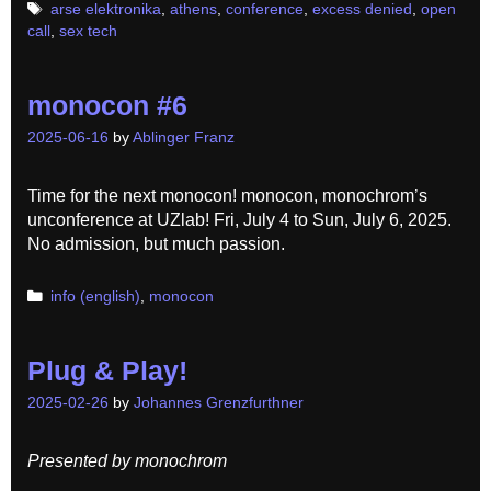
Tags
arse elektronika
,
athens
,
conference
,
excess denied
,
open
call
,
sex tech
monocon #6
2025-06-16
by
Ablinger Franz
Time for the next monocon! monocon, monochrom’s
unconference at UZlab! Fri, July 4 to Sun, July 6, 2025.
No admission, but much passion.
Categories
info (english)
,
monocon
Plug & Play!
2025-02-26
by
Johannes Grenzfurthner
Presented by monochrom