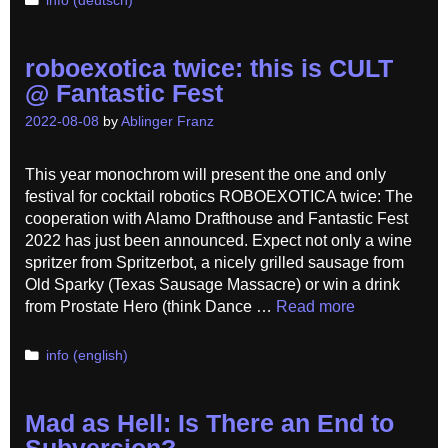
info (deutsch)
roboexotica twice: this is CULT
@ Fantastic Fest
2022-08-08
by
Ablinger Franz
This year monochrom will present the one and only
festival for cocktail robotics ROBOEXOTICA twice: The
cooperation with Alamo Drafthouse and Fantastic Fest
2022 has just been announced. Expect not only a wine
spritzer from Spritzerbot, a nicely grilled sausage from
Old Sparky (Texas Sausage Massacre) or win a drink
from Prostate Hero (think Dance …
Read more
Categories
info (english)
Mad as Hell: Is There an End to
Subversion?