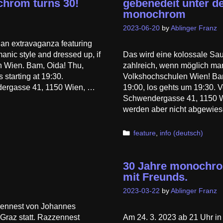
ochrom turns 30!
gebenedeit unter d
monochrom
2023-06-20
by
Ablinger Franz
ian extravaganza featuring
manic style and dressed up, if
Das wird eine kolossale Sa
n Wien. Bam, Oida! Thu,
zahlreich, wenn möglich ma
 starting at 19:30.
Volkshochschulen Wien! Bam
ergasse 41, 1150 Wien, …
19:00, los gehts um 19:30.
Schwendergasse 41, 1150 Wie
werden aber nicht abgewies
Categories
feature
,
info (deutsch)
30 Jahre monochrom
mit Freunds.
2023-03-22
by
Ablinger Franz
zennest von Johannes
 Graz statt. Razzennest
Am 24. 3. 2023 ab 21 Uhr in 