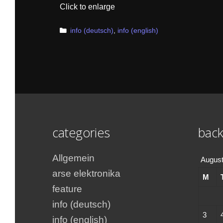
Click to enlarge
Categories
info (deutsch)
,
info (english)
categories
back
Allgemein
August
arse elektronika
M
feature
info (deutsch)
3
info (english)