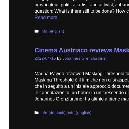
provocateur, political artist, and activist, Joh
question: What is there still to be done? How
Read more
Categories
info (english)
Cinema Austriaco reviews Mask
2022-04-15
by
Johannes Grenzfurthner
Marina Pavido reviewed Masking Threshold fo
Masking Threshold è il film che non ci si aspett
che in seguito a un iniziale approccio docume
le connotazioni di un horror in un crescendo di
Johannes Grenzfurthner ha attinto a piene m
Categories
info (deutsch)
,
info (english)