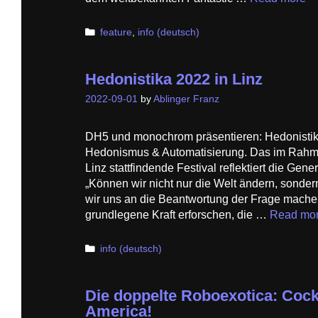
Categories
feature
,
info (deutsch)
Hedonistika 2022 in Linz
2022-09-01
by
Ablinger Franz
DH5 und monochrom präsentieren: Hedonistika
Hedonismus & Automatisierung. Das im Rahme
Linz stattfindende Festival reflektiert die Gene
„Können wir nicht nur die Welt ändern, sonder
wir uns an die Beantwortung der Frage mache
grundlegene Kraft erforschen, die …
Read mo
Categories
info (deutsch)
Die doppelte Roboexotica: Cockt
America!