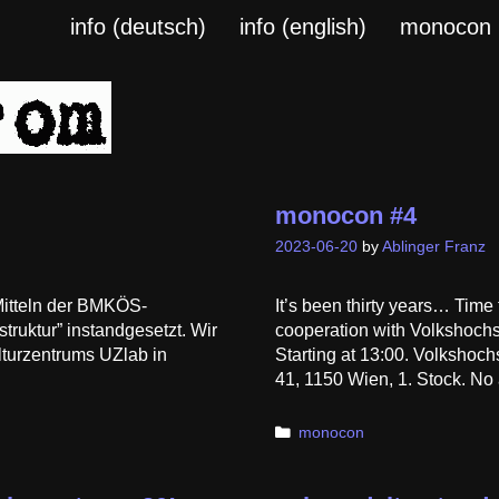
info (deutsch)
info (english)
monocon
monocon #4
2023-06-20
by
Ablinger Franz
Mitteln der BMKÖS-
It’s been thirty years… Time
struktur” instandgesetzt. Wir
cooperation with Volkshochs
lturzentrums UZlab in
Starting at 13:00. Volksho
41, 1150 Wien, 1. Stock. No
Categories
monocon