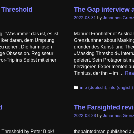
 Threshold
The Gap interview 
2022-03-31
by
Johannes Grenz
. “Was immer das ist, es ist
Manuel Fronhofer of Austri
hniker daran, dem Ursprung
Grenzfurthner about Masking
zu gehen. Die harmlosen
gründer des Kunst- und Theor
ige Obsession. Regisseur
»Masking Threshold« inter­na
r-Trip ins Selbst mit einer
gefeiert. Sein Protagonist m
herzigeren Experi­menten au
Tinnitus, der ihn – im …
Rea
Categories
info (deutsch)
,
info (english)
d
The Farsighted rev
2022-03-28
by
Johannes Grenz
 Threshold by Peter Blok!
thepaintedman published a 