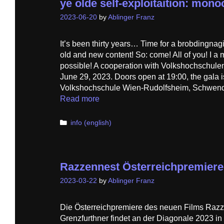
ye olde self-exploitaition: mon
2023-06-20
by
Ablinger Franz
It’s been thirty years… Time for a brobdingnag
old and new content! So: come! All of you! I a 
possible! A cooperation with Volkshochschule
June 29, 2023. Doors open at 19:00, the gala is
Volkshochschule Wien-Rudolfsheim, Schwend
Read more
Categories
info (english)
Razzennest Österreichpremiere
2023-03-22
by
Ablinger Franz
Die Österreichpremiere des neuen Films Raz
Grenzfurthner findet an der Diagonale 2023 in