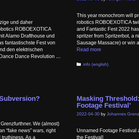
This year monochrom will pre
zige und daher
robotics ROBOEXOTICA twic
l Robotics ROBOEXOTICA
and Fantastic Fest 2022 has
mit Alamo Drafthouse und
spritzer from Spritzerbot, a 
 fantastischste Fest von
Sausage Massacre) or win a 
und den elektrischen
Read more
h Dance Dance Revolution …
Categories
info (english)
o Subversion?
Masking Threshold:
Footage Festival’
2022-04-30
by
Johannes Grenz
Grenzfurthner. We (almost)
n “fake news” wars, right
Unnamed Footage Festival a
 truthiness. As a
the Festival!