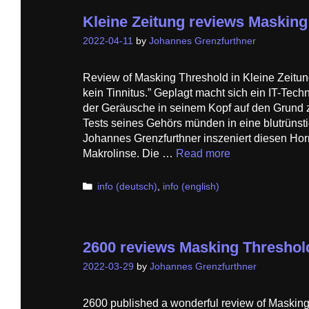
Kleine Zeitung reviews Masking
2022-04-11
by
Johannes Grenzfurthner
Review of Masking Threshold in Kleine Zeitung
kein Tinnitus.” Geplagt macht sich ein IT-Tec
der Geräusche in seinem Kopf auf den Grund 
Tests seines Gehörs münden in eine blutrünst
Johannes Grenzfurthner inszeniert diesen Horro
Makrolinse. Die …
Read more
Categories
info (deutsch)
,
info (english)
2600 reviews Masking Threshol
2022-03-29
by
Johannes Grenzfurthner
2600 published a wonderful review of Masking