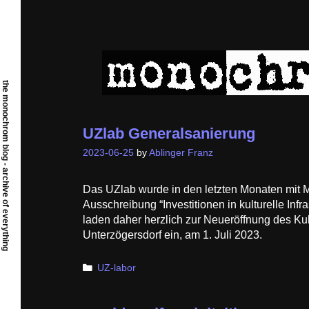
Skip
to
content
the monochrom blog - archive of everything
UZlab Generalsanierung
2023-06-25
by
Ablinger Franz
Das UZlab wurde in den letzten Monaten mit 
Ausschreibung “Investitionen in kulturelle Infra
laden daher herzlich zur Neueröffnung des Ku
Unterzögersdorf ein, am 1. Juli 2023.
Categories
UZ-labor