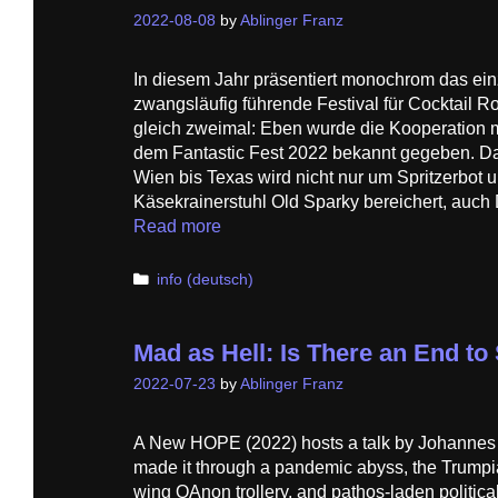
2022-08-08
by
Ablinger Franz
In diesem Jahr präsentiert monochrom das ein
zwangsläufig führende Festival für Cocktai
gleich zweimal: Eben wurde die Kooperation 
dem Fantastic Fest 2022 bekannt gegeben. Das
Wien bis Texas wird nicht nur um Spritzerbot 
Käsekrainerstuhl Old Sparky bereichert, auc
Read more
Categories
info (deutsch)
Mad as Hell: Is There an End t
2022-07-23
by
Ablinger Franz
A New HOPE (2022) hosts a talk by Johannes 
made it through a pandemic abyss, the Trumpia
wing QAnon trollery, and pathos-laden political