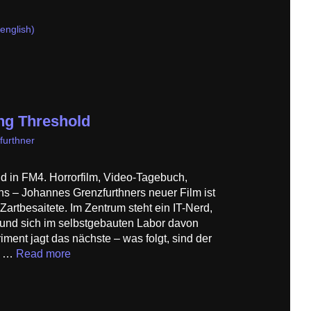
(english)
ng Threshold
furthner
d in FM4. Horrorfilm, Video-Tagebuch,
– Johannes Grenzfurthners neuer Film ist
r Zartbesaitete. Im Zentrum steht ein IT-Nerd,
t und sich im selbstgebauten Labor davon
iment jagt das nächste – was folgt, sind der
ll …
Read more