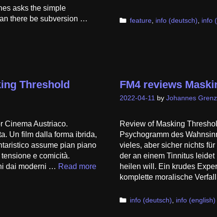
annes asks the simple
 can there be subversion …
Categories
feature
,
info (deutsch)
,
info 
ing Threshold
FM4 reviews Maski
2022-04-11
by
Johannes Grenz
r Cinema Austriaco.
Review of Masking Threshol
a. Un film dalla forma ibrida,
Psychogramm des Wahnsinns 
ntaristico assume pian piano
vieles, aber sicher nichts fü
 tensione e comicità.
der an einem Tinnitus leide
ani dai moderni …
Read more
heilen will. Ein krudes Exper
komplette moralische Verfa
Categories
info (deutsch)
,
info (english)