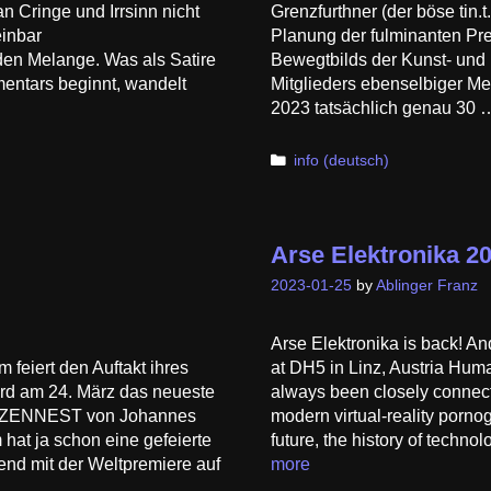
an Cringe und Irrsinn nicht
Grenzfurthner (der böse tin.t
einbar
Planung der fulminanten P
en Melange. Was als Satire
Bewegtbilds der Kunst- und
mentars beginnt, wandelt
Mitglieders ebenselbiger Me
2023 tatsächlich genau 30
Categories
info (deutsch)
Arse Elektronika 2
2023-01-25
by
Ablinger Franz
Arse Elektronika is back! And
eiert den Auftakt ihres
at DH5 in Linz, Austria Hum
ird am 24. März das neueste
always been closely connecte
RAZZENNEST von Johannes
modern virtual-reality pornog
 hat ja schon eine gefeierte
future, the history of techno
nend mit der Weltpremiere auf
more