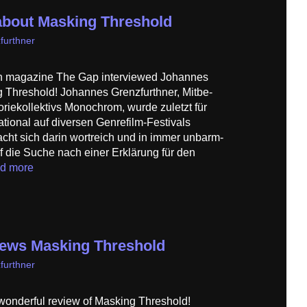
about Masking Threshold
furthner
an magazine The Gap interviewed Johannes
 Threshold! Johannes Grenzfurthner, Mitbe­
ie­kollektivs Monochrom, wurde zuletzt für
tional auf diversen Genrefilm-Festivals
acht sich darin wortreich und in immer unbarm­
f die Suche nach einer Erklärung für den
d more
iews Masking Threshold
furthner
wonderful review of Masking Threshold!