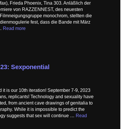
.fax), Frieda Phoenix, Tina 303. Anläßlich der
remiere von RAZZENNEST, des neuesten
 Filmneigungsgruppe monochrom, stellten die
dienmogulerie fest, dass die Bande mit März
 …
Read more
023: Sexponential
 it is our 10th iteration! September 7-9, 2023
ans, replicants! Technology and sexuality have
d, from ancient cave drawings of genitalia to
raphy. While it is impossible to predict the
logy suggests that sex will continue …
Read