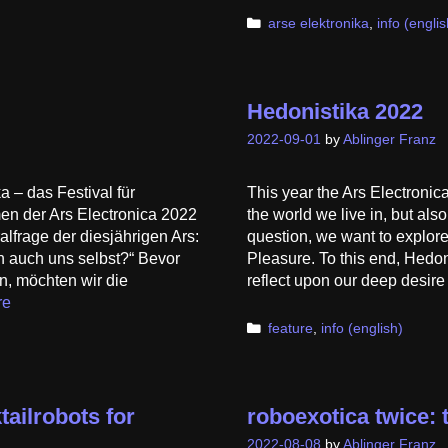
Categories
arse elektronika
,
info (englis
Hedonistika 2022
2022-09-01
by
Ablinger Franz
 – das Festival für
This year the Ars Electronic
n der Ars Electronica 2022
the world we live in, but als
ralfrage der diesjährigen Ars:
question, we want to explor
n auch uns selbst?“ Bevor
Pleasure. To this end, Hedon
n, möchten wir die
reflect upon our deep desir
re
Categories
feature
,
info (english)
ailrobots for
roboexotica twice: 
2022-08-08
by
Ablinger Franz