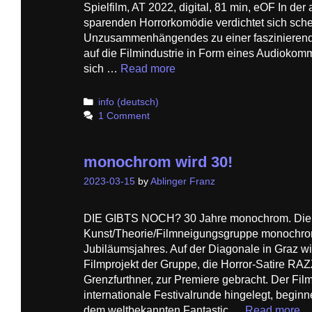
Spielfilm, AT 2022, digital, 81 min, eOF In der 
sparenden Horrorkomödie verdichtet sich sch
Unzusammenhängendes zu einer faszinierend
auf die Filmindustrie in Form eines Audiokom
sich …
Read more
Categories
info (deutsch)
1 Comment
monochrom wird 30!
2023-03-15
by
Ablinger Franz
DIE GIBTS NOCH? 30 Jahre monochrom. Die
Kunst/Theorie/Filmneigungsgruppe monochrom f
Jubiläumsjahres. Auf der Diagonale in Graz w
Filmprojekt der Gruppe, die Horror-Satire 
Grenzfurthner, zur Premiere gebracht. Der Film
internationale Festivalrunde hingelegt, begin
dem weltbekannten Fantastic …
Read more