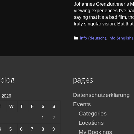
Johannes Grenzfurthner’s Ma
viewing experiences I’ve had
saying that it’s a bad film, t
truly singular vision. But th
Categories
info (deutsch)
,
info (english)
blog
pages
Datenschutzerklärung
 2026
Events
T
W
T
F
S
S
Categories
1
2
Locations
4
5
6
7
8
9
My Bookings