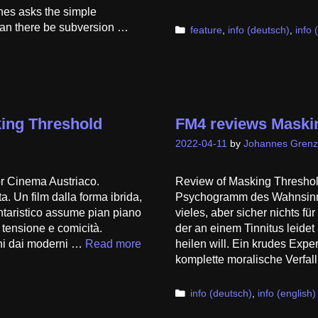
annes asks the simple
 can there be subversion …
Categories
feature
,
info (deutsch)
,
info 
ing Threshold
FM4 reviews Maski
2022-04-11
by
Johannes Grenz
r Cinema Austriaco.
Review of Masking Threshol
a. Un film dalla forma ibrida,
Psychogramm des Wahnsinns 
ntaristico assume pian piano
vieles, aber sicher nichts fü
 tensione e comicità.
der an einem Tinnitus leide
ani dai moderni …
Read more
heilen will. Ein krudes Exper
komplette moralische Verfa
Categories
info (deutsch)
,
info (english)