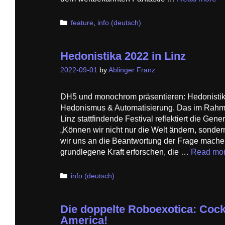
Categories
feature
,
info (deutsch)
Hedonistika 2022 in Linz
2022-09-01
by
Ablinger Franz
DH5 und monochrom präsentieren: Hedonistika
Hedonismus & Automatisierung. Das im Rahme
Linz stattfindende Festival reflektiert die Gene
„Können wir nicht nur die Welt ändern, sonder
wir uns an die Beantwortung der Frage mache
grundlegene Kraft erforschen, die …
Read mo
Categories
info (deutsch)
Die doppelte Roboexotica: Cockt
America!