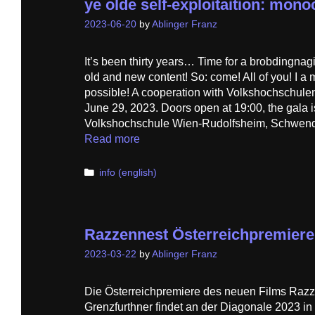
ye olde self-exploitaition: mon
2023-06-20
by
Ablinger Franz
It’s been thirty years… Time for a brobdingnag
old and new content! So: come! All of you! I a 
possible! A cooperation with Volkshochschule
June 29, 2023. Doors open at 19:00, the gala is
Volkshochschule Wien-Rudolfsheim, Schwend
Read more
Categories
info (english)
Razzennest Österreichpremiere
2023-03-22
by
Ablinger Franz
Die Österreichpremiere des neuen Films Raz
Grenzfurthner findet an der Diagonale 2023 in