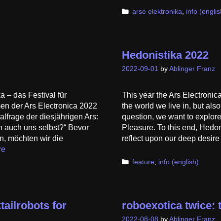
Categories
arse elektronika
,
info (englis
Hedonistika 2022
2022-09-01
by
Ablinger Franz
 – das Festival für
This year the Ars Electronic
n der Ars Electronica 2022
the world we live in, but als
ralfrage der diesjährigen Ars:
question, we want to explor
n auch uns selbst?“ Bevor
Pleasure. To this end, Hedon
n, möchten wir die
reflect upon our deep desir
re
Categories
feature
,
info (english)
ailrobots for
roboexotica twice: 
2022-08-08
by
Ablinger Franz