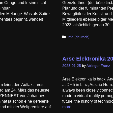
an Cringe und Irrsinn nicht
Grenzfurthner (der böse tin.t
einbar
Planung der fulminanten P
en Melange. Was als Satire
Bewegtbilds der Kunst- und
mentars beginnt, wandelt
Mitglieders ebenselbiger Me
2023 tatsächlich genau 30
Categories
info (deutsch)
Arse Elektronika 2
2023-01-25
by
Ablinger Franz
Arse Elektronika is back! And
eiert den Auftakt ihres
at DH5 in Linz, Austria Hum
ird am 24. März das neueste
always been closely connecte
RAZZENNEST von Johannes
modern virtual-reality pornog
 hat ja schon eine gefeierte
future, the history of techno
nend mit der Weltpremiere auf
more