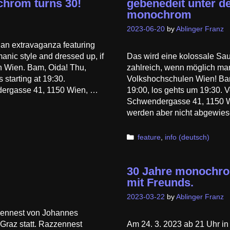
ochrom turns 30!
gebenedeit unter d
monochrom
2023-06-20
by
Ablinger Franz
ian extravaganza featuring
manic style and dressed up, if
Das wird eine kolossale Sa
n Wien. Bam, Oida! Thu,
zahlreich, wenn möglich ma
 starting at 19:30.
Volkshochschulen Wien! Bam
ergasse 41, 1150 Wien, …
19:00, los gehts um 19:30.
Schwendergasse 41, 1150 Wie
werden aber nicht abgewies
Categories
feature
,
info (deutsch)
30 Jahre monochrom
mit Freunds.
2023-03-22
by
Ablinger Franz
zennest von Johannes
 Graz statt. Razzennest
Am 24. 3. 2023 ab 21 Uhr in 