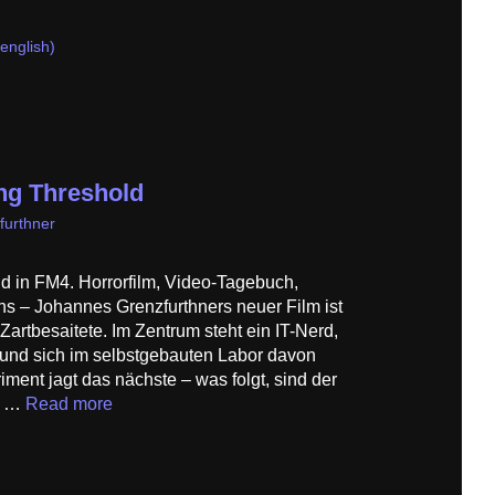
(english)
ng Threshold
furthner
d in FM4. Horrorfilm, Video-Tagebuch,
– Johannes Grenzfurthners neuer Film ist
r Zartbesaitete. Im Zentrum steht ein IT-Nerd,
t und sich im selbstgebauten Labor davon
iment jagt das nächste – was folgt, sind der
ll …
Read more