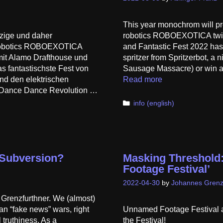
This year monochrom will pre
zige und daher
robotics ROBOEXOTICA twic
l Robotics ROBOEXOTICA
and Fantastic Fest 2022 has
mit Alamo Drafthouse und
spritzer from Spritzerbot, a 
 fantastischste Fest von
Sausage Massacre) or win a 
und den elektrischen
Read more
h Dance Dance Revolution …
Categories
info (english)
o Subversion?
Masking Threshold:
Footage Festival’
2022-04-30
by
Johannes Grenz
Grenzfurthner. We (almost)
n “fake news” wars, right
Unnamed Footage Festival a
 truthiness. As a
the Festival!