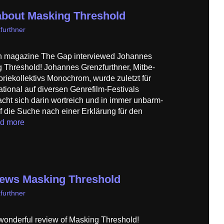
about Masking Threshold
furthner
an magazine The Gap interviewed Johannes
 Threshold! Johannes Grenzfurthner, Mitbe­
ie­kollektivs Monochrom, wurde zuletzt für
tional auf diversen Genrefilm-Festivals
acht sich darin wortreich und in immer unbarm­
f die Suche nach einer Erklärung für den
d more
iews Masking Threshold
furthner
wonderful review of Masking Threshold!