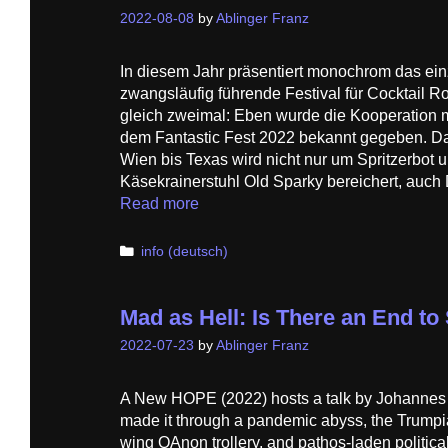
2022-08-08
by
Ablinger Franz
In diesem Jahr präsentiert monochrom das ein
zwangsläufig führende Festival für Cocktai
gleich zweimal: Eben wurde die Kooperation 
dem Fantastic Fest 2022 bekannt gegeben. Das
Wien bis Texas wird nicht nur um Spritzerbot 
Käsekrainerstuhl Old Sparky bereichert, auc
Read more
Categories
info (deutsch)
Mad as Hell: Is There an End t
2022-07-23
by
Ablinger Franz
A New HOPE (2022) hosts a talk by Johannes 
made it through a pandemic abyss, the Trumpia
wing QAnon trollery, and pathos-laden political