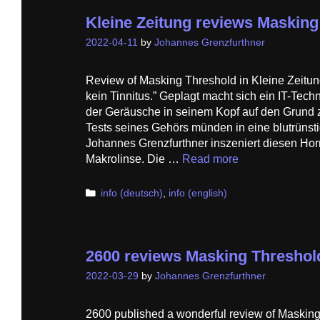
Kleine Zeitung reviews Masking
2022-04-11
by
Johannes Grenzfurthner
Review of Masking Threshold in Kleine Zeitung
kein Tinnitus.” Geplagt macht sich ein IT-Tec
der Geräusche in seinem Kopf auf den Grund 
Tests seines Gehörs münden in eine blutrünst
Johannes Grenzfurthner inszeniert diesen Horro
Makrolinse. Die …
Read more
Categories
info (deutsch)
,
info (english)
2600 reviews Masking Threshol
2022-03-29
by
Johannes Grenzfurthner
2600 published a wonderful review of Masking