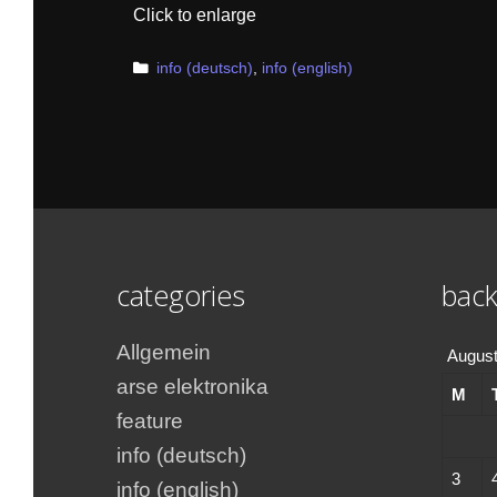
Click to enlarge
Categories
info (deutsch)
,
info (english)
categories
back
Allgemein
August
arse elektronika
M
feature
info (deutsch)
3
info (english)