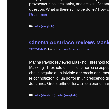
provocateur, political artist, and activist, Joh
question: What is there still to be done? How
Read more
Categories
info (english)
Cinema Austriaco reviews Mask
2022-04-15
by
Johannes Grenzfurthner
Marina Pavido reviewed Masking Threshold fo
Masking Threshold è il film che non ci si aspett
che in seguito a un iniziale approccio docume
le connotazioni di un horror in un crescendo di
Johannes Grenzfurthner ha attinto a piene m
Categories
info (deutsch)
,
info (english)