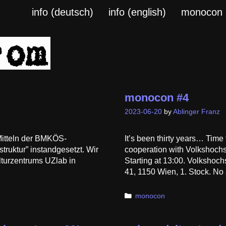
info (deutsch)
info (english)
monocon
monocon #4
2023-06-20
by
Ablinger Franz
Mitteln der BMKÖS-
It’s been thirty years… Time
struktur” instandgesetzt. Wir
cooperation with Volkshochs
lturzentrums UZlab in
Starting at 13:00. Volksho
41, 1150 Wien, 1. Stock. No
Categories
monocon