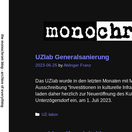
Skip
to
content
the monochrom blog - archive of everything
UZlab Generalsanierung
2023-06-25
by
Ablinger Franz
Das UZlab wurde in den letzten Monaten mit 
Ausschreibung “Investitionen in kulturelle Infra
laden daher herzlich zur Neueröffnung des Ku
Unterzögersdorf ein, am 1. Juli 2023.
Categories
UZ-labor