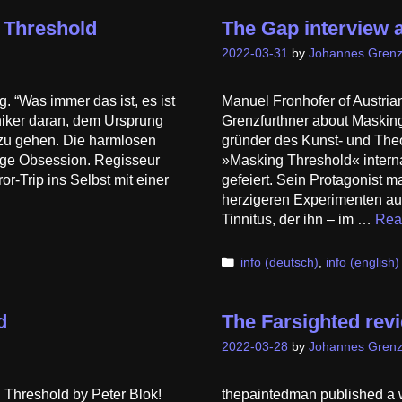
 Threshold
The Gap interview 
2022-03-31
by
Johannes Grenz
. “Was immer das ist, es ist
Manuel Fronhofer of Austri
hniker daran, dem Ursprung
Grenzfurthner about Masking
zu gehen. Die harmlosen
gründer des Kunst- und Theor
ige Obsession. Regisseur
»Masking Threshold« inter­na
r-Trip ins Selbst mit einer
gefeiert. Sein Protagonist m
herzigeren Experi­menten au
Tinnitus, der ihn – im …
Rea
Categories
info (deutsch)
,
info (english)
d
The Farsighted rev
2022-03-28
by
Johannes Grenz
 Threshold by Peter Blok!
thepaintedman published a 