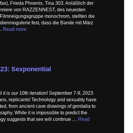
.fax), Frieda Phoenix, Tina 303. Anläßlich der
remiere von RAZZENNEST, des neuesten
 Filmneigungsgruppe monochrom, stellten die
dienmogulerie fest, dass die Bande mit März
 …
Read more
023: Sexponential
 it is our 10th iteration! September 7-9, 2023
ans, replicants! Technology and sexuality have
d, from ancient cave drawings of genitalia to
raphy. While it is impossible to predict the
logy suggests that sex will continue …
Read