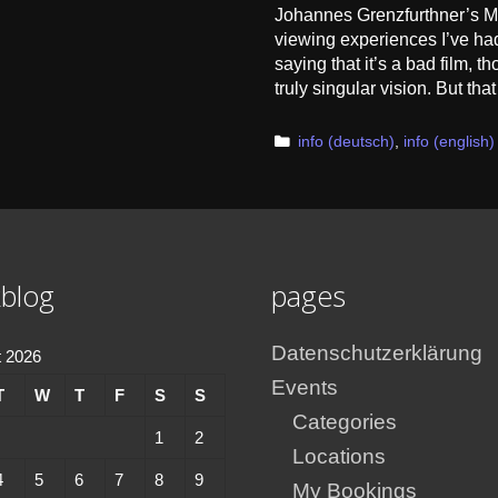
Johannes Grenzfurthner’s Ma
viewing experiences I’ve had
saying that it’s a bad film, t
truly singular vision. But th
Categories
info (deutsch)
,
info (english)
blog
pages
Datenschutzerklärung
 2026
Events
T
W
T
F
S
S
Categories
1
2
Locations
4
5
6
7
8
9
My Bookings