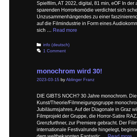
Spielfilm, AT 2022, digital, 81 min, eOF In der 
sparenden Horrorkomödie verdichtet sich sch
Unzusammenhängendes zu einer faszinierend
auf die Filmindustrie in Form eines Audiokom
sich …
Read more
Categories
info (deutsch)
1 Comment
monochrom wird 30!
2023-03-15
by
Ablinger Franz
DIE GIBTS NOCH? 30 Jahre monochrom. Die
Kunst/Theorie/Filmneigungsgruppe monochrom f
Jubiläumsjahres. Auf der Diagonale in Graz w
Filmprojekt der Gruppe, die Horror-Satire 
Grenzfurthner, zur Premiere gebracht. Der Film
internationale Festivalrunde hingelegt, begin
dem weltbekannten Fantastic …
Read more