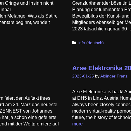
an Cringe und Irrsinn nicht
Grenzfurthner (der böse tin.t
einbar
Planung der fulminanten P
en Melange. Was als Satire
Bewegtbilds der Kunst- und
mentars beginnt, wandelt
Mitglieders ebenselbiger Me
2023 tatsächlich genau 30
Categories
info (deutsch)
Arse Elektronika 2
2023-01-25
by
Ablinger Franz
Arse Elektronika is back! And
eiert den Auftakt ihres
at DH5 in Linz, Austria Hum
ird am 24. März das neueste
always been closely connecte
RAZZENNEST von Johannes
modern virtual-reality pornog
 hat ja schon eine gefeierte
future, the history of techno
nend mit der Weltpremiere auf
more