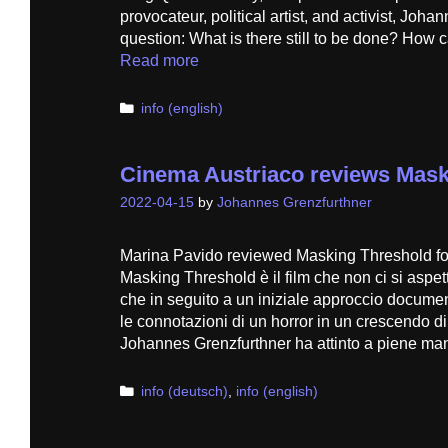
provocateur, political artist, and activist, Joh
question: What is there still to be done? How
Read more
Categories
info (english)
Cinema Austriaco reviews Mask
2022-04-15
by
Johannes Grenzfurthner
Marina Pavido reviewed Masking Threshold fo
Masking Threshold è il film che non ci si aspett
che in seguito a un iniziale approccio docume
le connotazioni di un horror in un crescendo di
Johannes Grenzfurthner ha attinto a piene m
Categories
info (deutsch)
,
info (english)