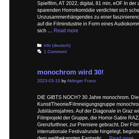
Spielfilm, AT 2022, digital, 81 min, eOF In der 
sparenden Horrorkomödie verdichtet sich sch
Unzusammenhängendes zu einer faszinierend
auf die Filmindustrie in Form eines Audiokom
sich …
Read more
Categories
info (deutsch)
1 Comment
monochrom wird 30!
2023-03-15
by
Ablinger Franz
DIE GIBTS NOCH? 30 Jahre monochrom. Die
Kunst/Theorie/Filmneigungsgruppe monochrom f
Jubiläumsjahres. Auf der Diagonale in Graz w
Filmprojekt der Gruppe, die Horror-Satire 
Grenzfurthner, zur Premiere gebracht. Der Film
internationale Festivalrunde hingelegt, begin
dem weltbekannten Fantastic …
Read more