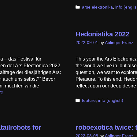
Categories
arse elektronika
,
info (englis
Hedonistika 2022
2022-09-01
by
Ablinger Franz
 – das Festival für
This year the Ars Electronic
n der Ars Electronica 2022
the world we live in, but als
ralfrage der diesjährigen Ars:
question, we want to explor
n auch uns selbst?“ Bevor
Pleasure. To this end, Hedon
n, möchten wir die
reflect upon our deep desir
re
Categories
feature
,
info (english)
ailrobots for
roboexotica twice: 
2022-08-08
by
Ablinger Franz