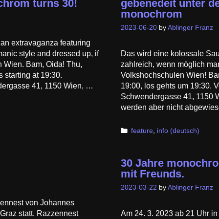
ochrom turns 30!
gebenedeit unter d
monochrom
2023-06-20
by
Ablinger Franz
ian extravaganza featuring
manic style and dressed up, if
Das wird eine kolossale Sa
n Wien. Bam, Oida! Thu,
zahlreich, wenn möglich ma
 starting at 19:30.
Volkshochschulen Wien! Bam
ergasse 41, 1150 Wien, …
19:00, los gehts um 19:30.
Schwendergasse 41, 1150 Wie
werden aber nicht abgewies
Categories
feature
,
info (deutsch)
30 Jahre monochrom
mit Freunds.
2023-03-22
by
Ablinger Franz
zennest von Johannes
 Graz statt. Razzennest
Am 24. 3. 2023 ab 21 Uhr in 