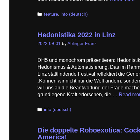
Categories
feature
,
info (deutsch)
Hedonistika 2022 in Linz
2022-09-01
by
Ablinger Franz
DH5 und monochrom präsentieren: Hedonistika
Hedonismus & Automatisierung. Das im Rahme
Linz stattfindende Festival reflektiert die Gene
„Können wir nicht nur die Welt ändern, sonder
wir uns an die Beantwortung der Frage mache
grundlegene Kraft erforschen, die …
Read mo
Categories
info (deutsch)
Die doppelte Roboexotica: Cockt
America!