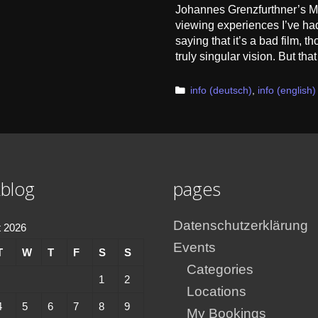
Johannes Grenzfurthner’s Ma
viewing experiences I’ve had
saying that it’s a bad film, t
truly singular vision. But th
Categories
info (deutsch)
,
info (english)
blog
pages
Datenschutzerklärung
 2026
Events
T
W
T
F
S
S
Categories
1
2
Locations
4
5
6
7
8
9
My Bookings