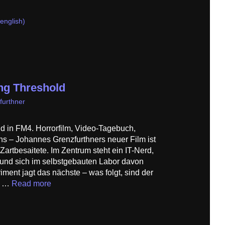
(english)
ng Threshold
furthner
d in FM4. Horrorfilm, Video-Tagebuch,
– Johannes Grenzfurthners neuer Film ist
r Zartbesaitete. Im Zentrum steht ein IT-Nerd,
t und sich im selbstgebauten Labor davon
iment jagt das nächste – was folgt, sind der
ll …
Read more