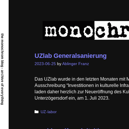
Skip
to
content
the monochrom blog - archive of everything
UZlab Generalsanierung
2023-06-25
by
Ablinger Franz
Das UZlab wurde in den letzten Monaten mit 
Ausschreibung “Investitionen in kulturelle Infra
laden daher herzlich zur Neueröffnung des Ku
Unterzögersdorf ein, am 1. Juli 2023.
Categories
UZ-labor