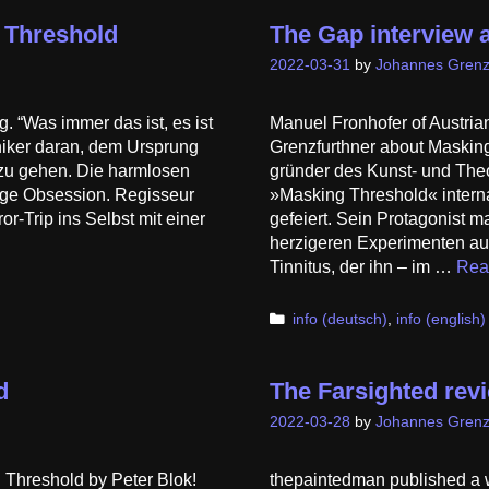
 Threshold
The Gap interview 
2022-03-31
by
Johannes Grenz
. “Was immer das ist, es ist
Manuel Fronhofer of Austri
hniker daran, dem Ursprung
Grenzfurthner about Masking
zu gehen. Die harmlosen
gründer des Kunst- und Theor
ige Obsession. Regisseur
»Masking Threshold« inter­na
r-Trip ins Selbst mit einer
gefeiert. Sein Protagonist m
herzigeren Experi­menten au
Tinnitus, der ihn – im …
Rea
Categories
info (deutsch)
,
info (english)
d
The Farsighted rev
2022-03-28
by
Johannes Grenz
 Threshold by Peter Blok!
thepaintedman published a 