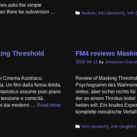
annes asks the simple
 can there be subversion …
Categories
feature
,
info (deutsch)
,
info 
ing Threshold
FM4 reviews Maski
2022-04-11
by
Johannes Grenz
r Cinema Austriaco.
Review of Masking Threshol
a. Un film dalla forma ibrida,
Psychogramm des Wahnsinns 
ntaristico assume pian piano
vieles, aber sicher nichts fü
 tensione e comicità.
der an einem Tinnitus leide
ani dai moderni …
Read more
heilen will. Ein krudes Exper
komplette moralische Verfa
Categories
info (deutsch)
,
info (english)