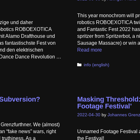
This year monochrom will pre
zige und daher
robotics ROBOEXOTICA twic
l Robotics ROBOEXOTICA
and Fantastic Fest 2022 has
mit Alamo Drafthouse und
spritzer from Spritzerbot, a 
 fantastischste Fest von
Sausage Massacre) or win a 
und den elektrischen
Read more
h Dance Dance Revolution …
Categories
info (english)
o Subversion?
Masking Threshold:
Footage Festival’
2022-04-30
by
Johannes Grenz
Grenzfurthner. We (almost)
n “fake news” wars, right
Unnamed Footage Festival a
 truthiness. As a
the Festival!