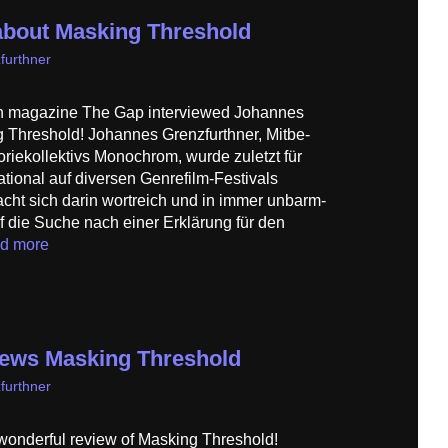
about Masking Threshold
furthner
an magazine The Gap interviewed Johannes
 Threshold! Johannes Grenzfurthner, Mitbe­
ie­kollektivs Monochrom, wurde zuletzt für
tional auf diversen Genrefilm-Festivals
acht sich darin wortreich und in immer unbarm­
f die Suche nach einer Erklärung für den
d more
iews Masking Threshold
furthner
wonderful review of Masking Threshold!