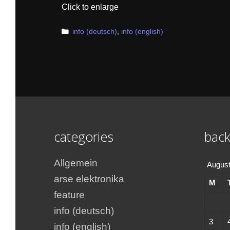
Click to enlarge
Categories
info (deutsch)
,
info (english)
categories
back
Allgemein
August
arse elektronika
M
feature
info (deutsch)
3
info (english)