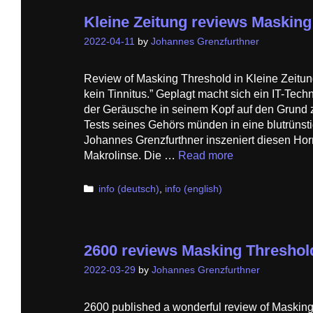
Kleine Zeitung reviews Masking
2022-04-11
by
Johannes Grenzfurthner
Review of Masking Threshold in Kleine Zeitung
kein Tinnitus.” Geplagt macht sich ein IT-Tec
der Geräusche in seinem Kopf auf den Grund 
Tests seines Gehörs münden in eine blutrünst
Johannes Grenzfurthner inszeniert diesen Horro
Makrolinse. Die …
Read more
Categories
info (deutsch)
,
info (english)
2600 reviews Masking Threshol
2022-03-29
by
Johannes Grenzfurthner
2600 published a wonderful review of Masking