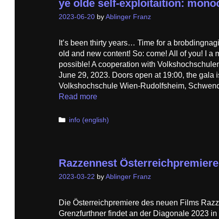
ye olde self-exploitaition: mon
2023-06-20
by
Ablinger Franz
It’s been thirty years… Time for a brobdingnag
old and new content! So: come! All of you! I a 
possible! A cooperation with Volkshochschule
June 29, 2023. Doors open at 19:00, the gala is
Volkshochschule Wien-Rudolfsheim, Schwend
Read more
Categories
info (english)
Razzennest Österreichpremiere
2023-03-22
by
Ablinger Franz
Die Österreichpremiere des neuen Films Raz
Grenzfurthner findet an der Diagonale 2023 in