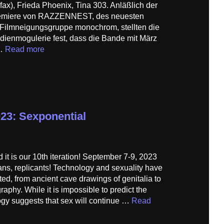
.fax), Frieda Phoenix, Tina 303. Anläßlich der
remiere von RAZZENNEST, des neuesten
 Filmneigungsgruppe monochrom, stellten die
dienmogulerie fest, dass die Bande mit März
 …
Read more
023: Sexponential
 it is our 10th iteration! September 7-9, 2023
ans, replicants! Technology and sexuality have
d, from ancient cave drawings of genitalia to
raphy. While it is impossible to predict the
logy suggests that sex will continue …
Read