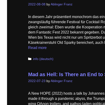
2022-08-08
by
Ablinger Franz
In diesem Jahr präsentiert monochrom das ein
zwangsläufig führende Festival für Cocktai
gleich zweimal: Eben wurde die Kooperation 
dem Fantastic Fest 2022 bekannt gegeben. Das
Wien bis Texas wird nicht nur um Spritzerbot 
Käsekrainerstuhl Old Sparky bereichert, auc
Read more
Categories
info (deutsch)
Mad as Hell: Is There an End t
2022-07-23
by
Ablinger Franz
A New HOPE (2022) hosts a talk by Johannes 
made it through a pandemic abyss, the Trumpia
wing QAnon trollery, and pathos-laden political