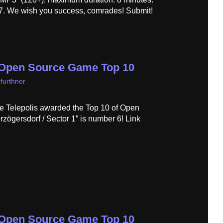
07. We wish you success, comrades! Submit!
s Open Source Game Top 10
furthner
e Telepolis awarded the Top 10 of Open
zögersdorf / Sector 1” is number 6! Link
s Open Source Game Top 10