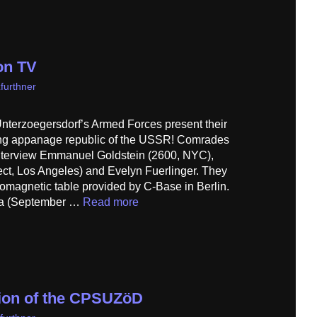
on TV
furthner
Unterzoegersdorf’s Armed Forces present their
ting appanage republic of the USSR! Comrades
terview Emmanuel Goldstein (2600, NYC),
t, Los Angeles) and Evelyn Fuerlinger. They
romagnetic table provided by C-Base in Berlin.
na (September …
Read more
ion of the CPSUZöD