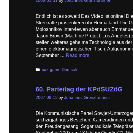
2008-01-31
by
Johannes Grenzfurthner
Endlich ist es soweit! Das Video ist online! D
Streikräfte prästentieren ihr Heimatland. Di
Moloshnikov interviewen aber auch Emmanuel
Jason Brown (Machine Project, Los Angeles) z
stellen weiteres geheime Technologie aus der
einen elektromagnetischen Tisch. Aufgenomm
September …
Read more
Categories
suz-game Deutsch
60. Parteitag der KPdSUZöG
2007-09-11
by
Johannes Grenzfurthner
Die Kommunistische Partei Sowjet-Unterzögersd
sechzigjähriges Bestehen. Kameradinnen und
den Freudengesang! Sogar radikale Telepräsen
September 2007 um 18 Uhr im Quartier21, Mu