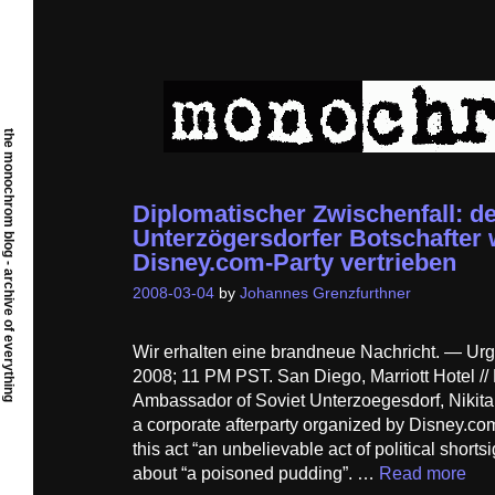
Skip
to
content
the monochrom blog - archive of everything
Diplomatischer Zwischenfall: de
Unterzögersdorfer Botschafter 
Disney.com-Party vertrieben
2008-03-04
by
Johannes Grenzfurthner
Wir erhalten eine brandneue Nachricht. — Ur
2008; 11 PM PST. San Diego, Marriott Hotel //
Ambassador of Soviet Unterzoegesdorf, Nikita
a corporate afterparty organized by Disney.c
this act “an unbelievable act of political shor
about “a poisoned pudding”. …
Read more