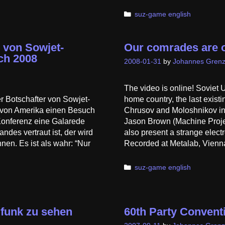
Categories
suz-game english
 von Sowjet-
Our comrades are 
ch 2008
2008-01-31
by
Johannes Grenz
The video is online! Soviet 
 Botschafter von Sowjet-
home country, the last exis
n von Amerika einen Besuch
Chrusov and Moloshnikov in
Konferenz eine Galarede
Jason Brown (Machine Projec
ndes vertraut ist, der wird
also present a strange elect
nen. Es ist als wahr: “Nur
Recorded at Metalab, Vien
Categories
suz-game english
funk zu sehen
60th Party Convent