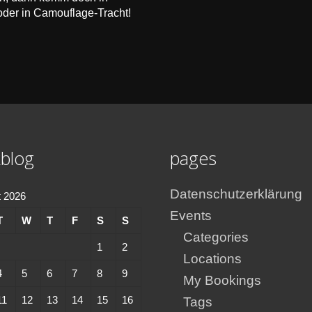
oder in Camouflage-Tracht!
blog
pages
Datenschutzerklärung
 2026
Events
T
W
T
F
S
S
Categories
1
2
Locations
4
5
6
7
8
9
My Bookings
11
12
13
14
15
16
Tags