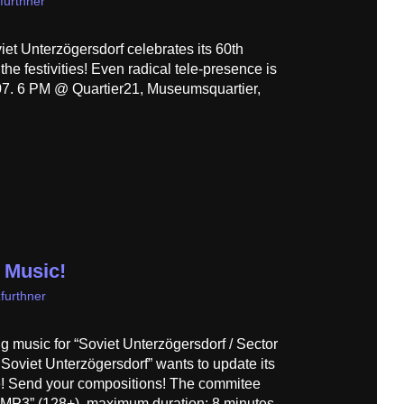
furthner
et Unterzögersdorf celebrates its 60th
he festivities! Even radical tele-presence is
07. 6 PM @ Quartier21, Museumsquartier,
 Music!
furthner
g music for “Soviet Unterzögersdorf / Sector
 Soviet Unterzögersdorf” wants to update its
e! Send your compositions! The commitee
“MP3” (128+), maximum duration: 8 minutes.