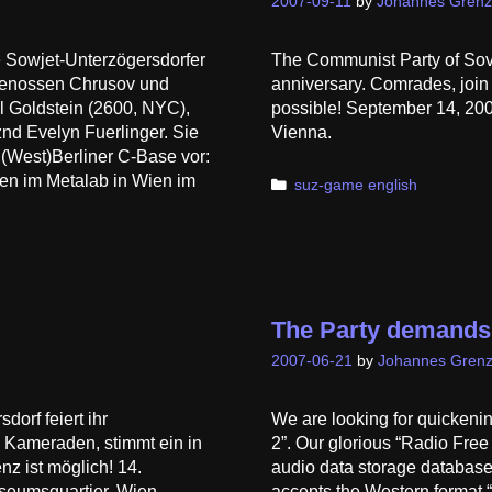
2007-09-11
by
Johannes Grenz
ie Sowjet-Unterzögersdorfer
The Communist Party of Sovi
e Genossen Chrusov und
anniversary. Comrades, join t
 Goldstein (2600, NYC),
possible! September 14, 20
nd Evelyn Fuerlinger. Sie
Vienna.
 (West)Berliner C-Base vor:
en im Metalab in Wien im
Categories
suz-game english
The Party demands
2007-06-21
by
Johannes Grenz
orf feiert ihr
We are looking for quickenin
 Kameraden, stimmt ein in
2”. Our glorious “Radio Free
z ist möglich! 14.
audio data storage databas
seumsquartier, Wien.
accepts the Western format 