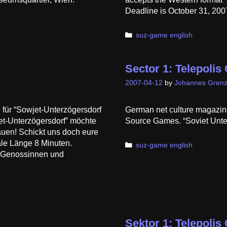
Deadline is October 31, 20
Categories
suz-game english
Sector 1: Telepoli
2007-04-12
by
Johannes Grenz
 für “Sowjet-Unterzögersdorf
German net culture magazin
jet-Unterzögersdorf” möchte
Source Games. “Soviet Unter
auen! Schickt uns doch eure
le Länge 8 Minuten.
Categories
suz-game english
g, Genossinnen und
Sektor 1: Telepoli