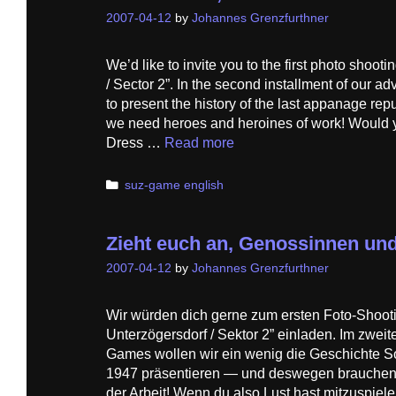
2007-04-12
by
Johannes Grenzfurthner
We’d like to invite you to the first photo shoot
/ Sector 2”. In the second installment of our 
to present the history of the last appanage rep
we need heroes and heroines of work! Would yo
Dress …
Read more
Categories
suz-game english
Zieht euch an, Genossinnen un
2007-04-12
by
Johannes Grenzfurthner
Wir würden dich gerne zum ersten Foto-Shooti
Unterzögersdorf / Sektor 2” einladen. Im zweit
Games wollen wir ein wenig die Geschichte So
1947 präsentieren — und deswegen brauchen
der Arbeit! Wenn du also Lust hast mitzuspie