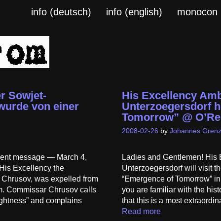
info (deutsch)
info (english)
monocon
r Sowjet-
His Excellency Amb
wurde von einer
Unterzoegersdorf 
Tomorrow” @ O’Rei
2008-02-26
by
Johannes Grenz
gent message — March 4,
Ladies and Gentlemen! His 
 His Excellency the
Unterzoegersdorf will visit 
 Chrusov, was expelled from
“Emergence of Tomorrow” in 
om. Commissar Chrusov calls
you are familiar with the his
tsightness” and complains
that this is a most extraord
Read more