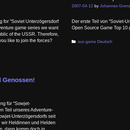
2007-04-12
by
Johannes Grenz
ing for “Soviet Unterzögersdorf
Der erste Teil von “Soviet-Un
adventure game series we want
Open Source Game Top 10 g
ublic of the USSR. Therefore,
u like to join the forces?
Categories
suz-game Deutsch
d Genossen!
ng für “Sowjet-
en Teil unseres Adventure-
wjet-Unterzögersdorfs seit
 wir Heldinnen und Helden
len, dann komm doch in