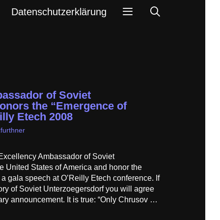
Search
Datenschutzerklärung
assador of Soviet
honors the “Emergence of
lly Etech 2008
furthner
Excellency Ambassador of Soviet
the United States of America and honor the
a gala speech at O’Reilly Etech conference. If
tory of Soviet Unterzoegersdorf you will agree
inary announcement. It is true: “Only Chrusov …