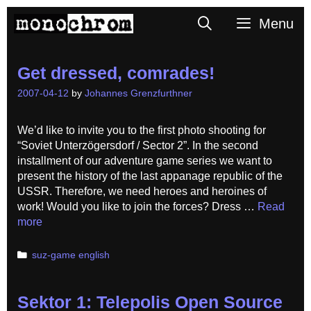
Skip
Search
Menu
to
content
Get dressed, comrades!
2007-04-12
by
Johannes Grenzfurthner
We’d like to invite you to the first photo shooting for
“Soviet Unterzögersdorf / Sector 2”. In the second
installment of our adventure game series we want to
present the history of the last appanage republic of the
USSR. Therefore, we need heroes and heroines of
work! Would you like to join the forces? Dress …
Read
more
Categories
suz-game english
Sektor 1: Telepolis Open Source