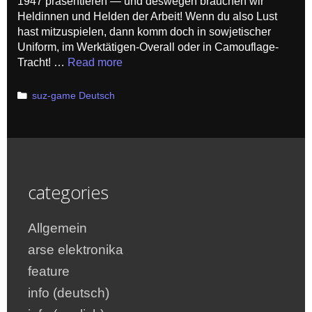
1947 präsentieren — und deswegen brauchen wir
Heldinnen und Helden der Arbeit! Wenn du also Lust
hast mitzuspielen, dann komm doch in sowjetischer
Uniform, im Werktätigen-Overall oder in Camouflage-
Tracht! …
Read more
Categories
suz-game Deutsch
categories
Allgemein
arse elektronika
feature
info (deutsch)