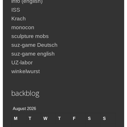
info (english)
ISS
Krach
monocon
sculpture mobs
suz-game Deutsch
suz-game english
UZ-labor
winkelwurst
backblog
August 2026
M
T
W
T
F
S
S