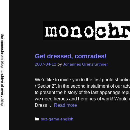
Skip
to
content
the monochrom blog - archive of everything
Get dressed, comrades!
2007-04-12
by
Johannes Grenzfurthner
We’d like to invite you to the first photo shoot
/ Sector 2”. In the second installment of our 
to present the history of the last appanage rep
we need heroes and heroines of work! Would yo
Dress …
Read more
Categories
suz-game english