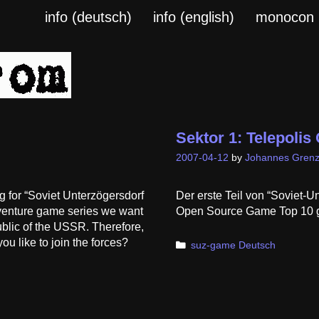
info (deutsch)
info (english)
monocon
Sektor 1: Telepoli
2007-04-12
by
Johannes Grenz
ing for “Soviet Unterzögersdorf
Der erste Teil von “Soviet-Un
adventure game series we want
Open Source Game Top 10 g
ublic of the USSR. Therefore,
u like to join the forces?
Categories
suz-game Deutsch