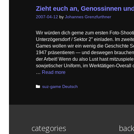
Zieht euch an, Genossinnen un
2007-04-12
by
Johannes Grenzfurthner
Wir würden dich gerne zum ersten Foto-Shooti
Unterzögersdorf / Sektor 2” einladen. Im zweit
Games wollen wir ein wenig die Geschichte So
1947 präsentieren — und deswegen brauchen
der Arbeit! Wenn du also Lust hast mitzuspie
sowjetischer Uniform, im Werktätigen-Overall 
…
Read more
Categories
suz-game Deutsch
categories
back