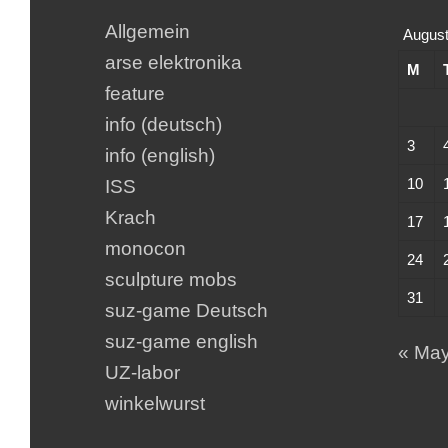
Allgemein
August
arse elektronika
M
feature
info (deutsch)
3
info (english)
10
ISS
Krach
17
monocon
24
sculpture mobs
31
suz-game Deutsch
suz-game english
« Ma
UZ-labor
winkelwurst