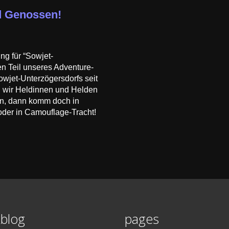
d Genossen!
ng für “Sowjet-
en Teil unseres Adventure-
wjet-Unterzögersdorfs seit
 wir Heldinnen und Helden
len, dann komm doch in
oder in Camouflage-Tracht!
blog
pages