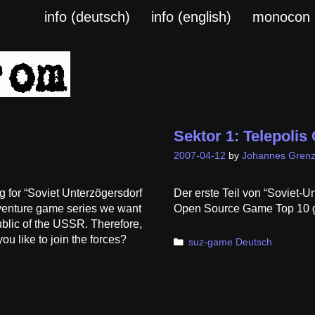
info (deutsch)
info (english)
monocon
Sektor 1: Telepoli
2007-04-12
by
Johannes Grenz
ing for “Soviet Unterzögersdorf
Der erste Teil von “Soviet-Un
adventure game series we want
Open Source Game Top 10 g
ublic of the USSR. Therefore,
u like to join the forces?
Categories
suz-game Deutsch