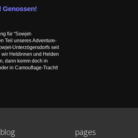
d Genossen!
ng für “Sowjet-
en Teil unseres Adventure-
wjet-Unterzögersdorfs seit
 wir Heldinnen und Helden
len, dann komm doch in
oder in Camouflage-Tracht!
blog
pages