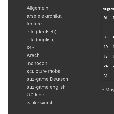
Allgemein
August
arse elektronika
M
feature
info (deutsch)
3
info (english)
10
ISS
Krach
17
monocon
24
sculpture mobs
31
suz-game Deutsch
suz-game english
« Ma
UZ-labor
winkelwurst