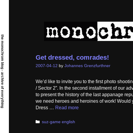
Skip
to
content
the monochrom blog - archive of everything
Get dressed, comrades!
2007-04-12
by
Johannes Grenzfurthner
We’d like to invite you to the first photo shoot
/ Sector 2”. In the second installment of our 
to present the history of the last appanage rep
we need heroes and heroines of work! Would yo
Dress …
Read more
Categories
suz-game english