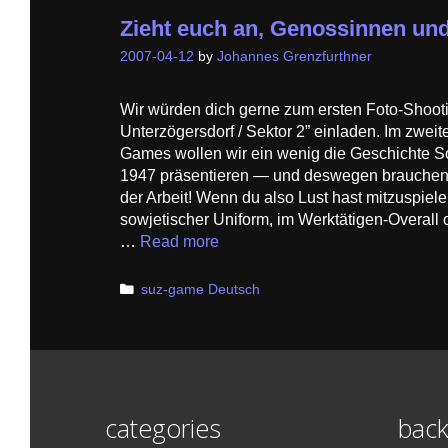
Zieht euch an, Genossinnen un
2007-04-12
by
Johannes Grenzfurthner
Wir würden dich gerne zum ersten Foto-Shooti
Unterzögersdorf / Sektor 2” einladen. Im zweit
Games wollen wir ein wenig die Geschichte So
1947 präsentieren — und deswegen brauchen
der Arbeit! Wenn du also Lust hast mitzuspie
sowjetischer Uniform, im Werktätigen-Overall 
…
Read more
Categories
suz-game Deutsch
categories
back