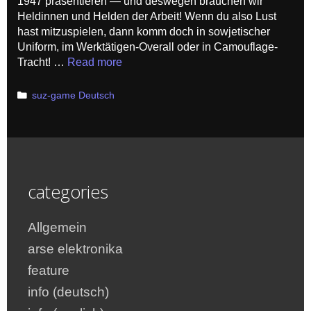
1947 präsentieren — und deswegen brauchen wir
Heldinnen und Helden der Arbeit! Wenn du also Lust
hast mitzuspielen, dann komm doch in sowjetischer
Uniform, im Werktätigen-Overall oder in Camouflage-
Tracht! …
Read more
Categories
suz-game Deutsch
categories
Allgemein
arse elektronika
feature
info (deutsch)