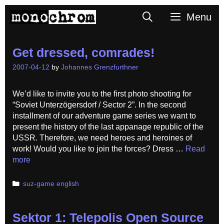
Skip
Search
Menu
to
content
Get dressed, comrades!
2007-04-12
by
Johannes Grenzfurthner
We’d like to invite you to the first photo shooting for
“Soviet Unterzögersdorf / Sector 2”. In the second
installment of our adventure game series we want to
present the history of the last appanage republic of the
USSR. Therefore, we need heroes and heroines of
work! Would you like to join the forces? Dress …
Read
more
Categories
suz-game english
Sektor 1: Telepolis Open Source