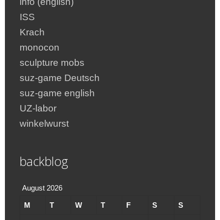
info (english)
ISS
Krach
monocon
sculpture mobs
suz-game Deutsch
suz-game english
UZ-labor
winkelwurst
backblog
August 2026
M
T
W
T
F
S
S