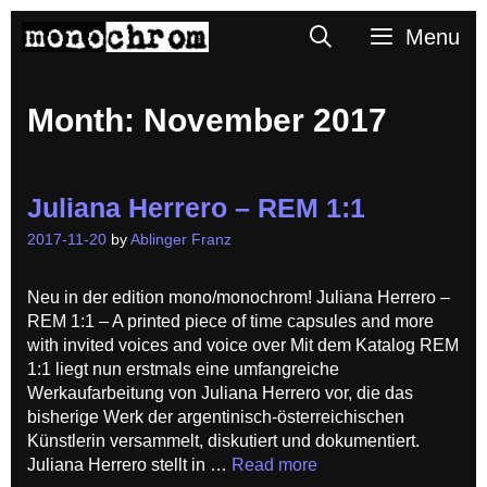
Skip
Search
Menu
to
content
Month:
November 2017
Juliana Herrero – REM 1:1
2017-11-20
by
Ablinger Franz
Neu in der edition mono/monochrom! Juliana Herrero –
REM 1:1 – A printed piece of time capsules and more
with invited voices and voice over Mit dem Katalog REM
1:1 liegt nun erstmals eine umfangreiche
Werkaufarbeitung von Juliana Herrero vor, die das
bisherige Werk der argentinisch-österreichischen
Künstlerin versammelt, diskutiert und dokumentiert.
Juliana Herrero stellt in …
Read more