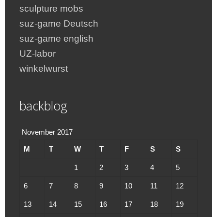
sculpture mobs
suz-game Deutsch
suz-game english
UZ-labor
winkelwurst
backblog
November 2017
M
T
W
T
F
S
S
1
2
3
4
5
6
7
8
9
10
11
12
13
14
15
16
17
18
19