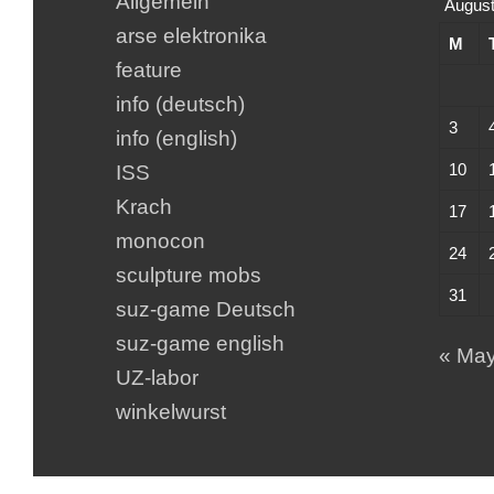
Allgemein
August
arse elektronika
M
feature
info (deutsch)
3
info (english)
10
ISS
Krach
17
monocon
24
sculpture mobs
31
suz-game Deutsch
suz-game english
« Ma
UZ-labor
winkelwurst