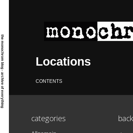
Skip
to
content
the monochrom blog - archive of everything
Locations
CONTENTS
categories
back