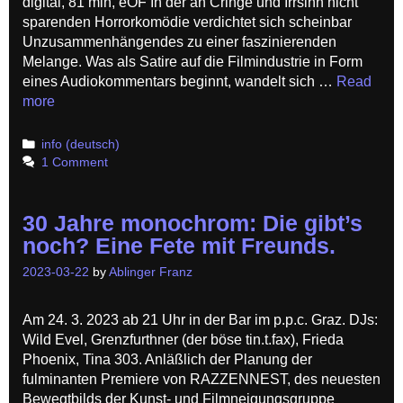
digital, 81 min, eOF In der an Cringe und Irrsinn nicht
sparenden Horrorkomödie verdichtet sich scheinbar
Unzusammenhängendes zu einer faszinierenden
Melange. Was als Satire auf die Filmindustrie in Form
eines Audiokommentars beginnt, wandelt sich …
Read
more
Categories
info (deutsch)
1 Comment
30 Jahre monochrom: Die gibt’s
noch? Eine Fete mit Freunds.
2023-03-22
by
Ablinger Franz
Am 24. 3. 2023 ab 21 Uhr in der Bar im p.p.c. Graz. DJs:
Wild Evel, Grenzfurthner (der böse tin.t.fax), Frieda
Phoenix, Tina 303. Anläßlich der Planung der
fulminanten Premiere von RAZZENNEST, des neuesten
Bewegtbilds der Kunst- und Filmneigungsgruppe