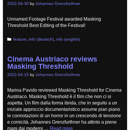
2022-04-30
by
Johannes Grenzfurthner
Unnamed Footage Festival awarded Masking
Threshold Best Editing of the Festival!
Categories
feature
,
info (deutsch)
,
info (english)
Cinema Austriaco reviews
Masking Threshold
2022-04-15
by
Johannes Grenzfurthner
Marina Pavido reviewed Masking Threshold for Cinema
Austriaco. Masking Threshold è il film che non ci si
aspetta. Un film dalla forma ibrida, che in seguito a un
iniziale approccio documentaristico assume pian piano
le connotazioni di un horror in un crescendo di tensione
e comicità. Johannes Grenzfurthner ha attinto a piene
mani dai moderni …
Read more