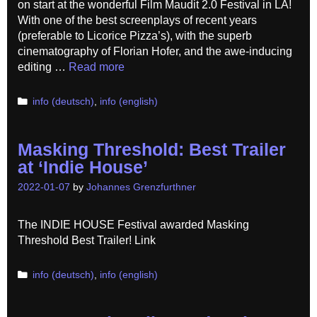
on start at the wonderful Film Maudit 2.0 Festival in LA!
With one of the best screenplays of recent years
(preferable to Licorice Pizza’s), with the superb
cinematography of Florian Hofer, and the awe-inducing
editing …
Read more
Categories
info (deutsch)
,
info (english)
Masking Threshold: Best Trailer
at ‘Indie House’
2022-01-07
by
Johannes Grenzfurthner
The INDIE HOUSE Festival awarded Masking
Threshold Best Trailer! Link
Categories
info (deutsch)
,
info (english)