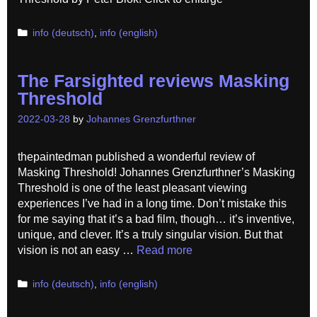
Categories
info (deutsch)
,
info (english)
The Farsighted reviews Masking
Threshold
2022-03-28
by
Johannes Grenzfurthner
thepaintedman published a wonderful review of
Masking Threshold! Johannes Grenzfurthner’s Masking
Threshold is one of the least pleasant viewing
experiences I’ve had in a long time. Don’t mistake this
for me saying that it’s a bad film, though… it’s inventive,
unique, and clever. It’s a truly singular vision. But that
vision is not an easy …
Read more
Categories
info (deutsch)
,
info (english)