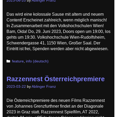
2023-06-20
by
Ablinger Franz
Das wird eine kolossale Sause mit altem und neuem
Content! Erscheinet zahlreich, wenn möglich manisch!
In Zusammenarbeit mit den Volkshochschulen Wien!
Bam, Oida! Do, 29. Juni 2023, Doors open um 19:00, los
gehts um 19:30. Volkshochschule Wien-Rudolfsheim,
Schwendergasse 41, 1150 Wien, Großer Saal. Der
Eintritt ist frei, Spenden werden aber nicht abgewiesen.
Categories
feature
,
info (deutsch)
Razzennest Österreichpremiere
2023-03-22
by
Ablinger Franz
Die Österreichpremiere des neuen Films Razzennest
von Johannes Grenzfurthner findet an der Diagonale
2023 in Graz statt. Razzennest Spielfilm, AT 2022,