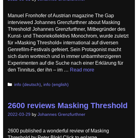
Manuel Fronhofer of Austrian magazine The Gap
interviewed Johannes Grenzfurthner about Masking
Threshold! Johannes Grenzfurthner, Mitbe­gründer des
Kunst- und Theorie­kollektivs Monochrom, wurde zuletzt
für »Masking Threshold« inter­national auf diversen
Genrefilm-Festivals gefeiert. Sein Protagonist macht
sich darin wortreich und in immer unbarm­herzigeren
Experi­menten auf die Suche nach einer Erklärung für
den Tinnitus, der ihn – im …
Read more
Categories
info (deutsch)
,
info (english)
2600 reviews Masking Threshold
2022-03-29
by
Johannes Grenzfurthner
2600 published a wonderful review of Masking
Threshold by Peter Blok! Click to enlarge