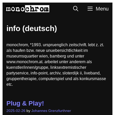
Skip
Search
Menu
to
content
info (deutsch)
monochrom, *1993. urspruenglich zeitschrift. lebt z. zt.
als haufen bzw. neue unuebersichtlichkeit im
museumsquartier wien, bamberg und unter
www.monochrom.at. arbeitet unter anderem als
kuenstler/innen/gruppe, linksextremistischer
partyservice, info-point, archiv, sloterdijk ii, liveband,
gruppentherapie, computerspiel und als konkursmasse
etc.
Plug & Play!
2025-02-26
by
Johannes Grenzfurthner