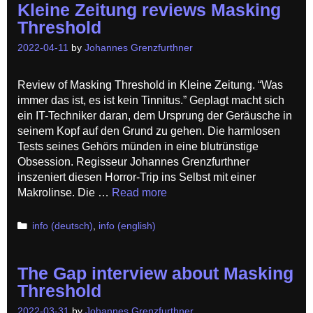
Kleine Zeitung reviews Masking
Threshold
2022-04-11
by
Johannes Grenzfurthner
Review of Masking Threshold in Kleine Zeitung. “Was
immer das ist, es ist kein Tinnitus.” Geplagt macht sich
ein IT-Techniker daran, dem Ursprung der Geräusche in
seinem Kopf auf den Grund zu gehen. Die harmlosen
Tests seines Gehörs münden in eine blutrünstige
Obsession. Regisseur Johannes Grenzfurthner
inszeniert diesen Horror-Trip ins Selbst mit einer
Makrolinse. Die …
Read more
Categories
info (deutsch)
,
info (english)
The Gap interview about Masking
Threshold
2022-03-31
by
Johannes Grenzfurthner