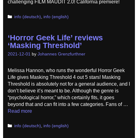
challenging FILM MAUDIT 2.0! California premiere!
Categories
info (deutsch)
,
info (english)
‘Horror Geek Life’ reviews
‘Masking Threshold’
2021-12-01
by
Johannes Grenzfurthner
Melissa Hannon, who runs the wonderful Horror Geek
Life gives Masking Threshold 4 out 5 stars! Masking
Threshold is absolutely not for a general audience, and I
don’t believe it’s meant to be. Although the genre is
“psychological horror,” which certainly fits, it goes
beyond that and can fit into a few categories. Fans of …
Read more
Categories
info (deutsch)
,
info (english)