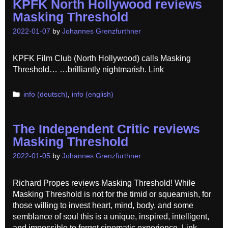
KPFK North Hollywood reviews
Masking Threshold
2022-01-07
by
Johannes Grenzfurthner
KPFK Film Club (North Hollywood) calls Masking
Threshold… …brilliantly nightmarish. Link
Categories
info (deutsch)
,
info (english)
The Independent Critic reviews
Masking Threshold
2022-01-05
by
Johannes Grenzfurthner
Richard Propes reviews Masking Threshold! While
Masking Threshold is not for the timid or squeamish, for
those willing to invest heart, mind, body, and some
semblance of soul this is a unique, inspired, intelligent,
and impossible to forget cinematic experience. Link