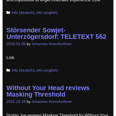
Categories
info (deutsch)
,
info (english)
Störsender Sowjet-
Unterzögersdorf: TELETEXT 552
2022-01-05
by
Johannes Grenzfurthner
Link
Categories
info (deutsch)
,
info (english)
Without Your Head reviews
Masking Threshold
2021-12-29
by
Johannes Grenzfurthner
Diablo Joe reviews Masking Threshold for Without Your