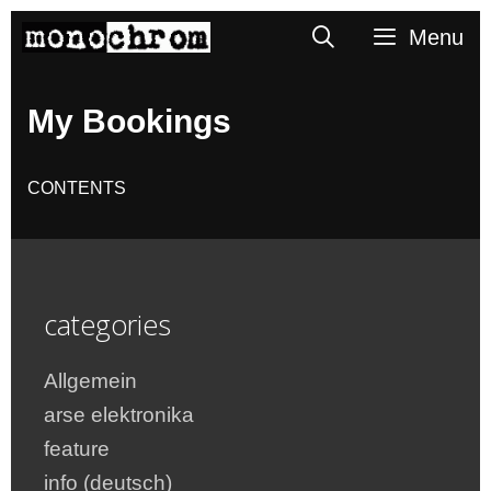
Skip
Search
Menu
to
content
My Bookings
CONTENTS
categories
Allgemein
arse elektronika
feature
info (deutsch)