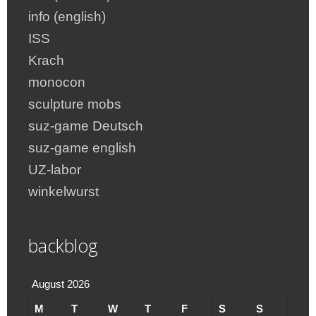
info (english)
ISS
Krach
monocon
sculpture mobs
suz-game Deutsch
suz-game english
UZ-labor
winkelwurst
backblog
August 2026
M
T
W
T
F
S
S