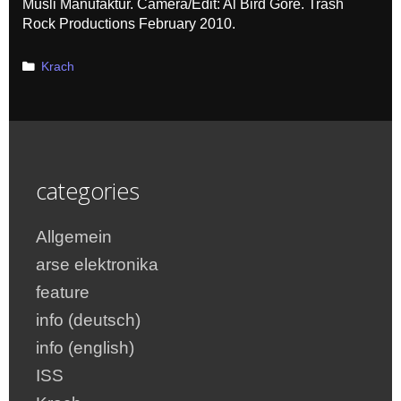
Müsli Manufaktur. Camera/Edit: Al Bird Gore. Trash
Rock Productions February 2010.
Categories
Krach
categories
Allgemein
arse elektronika
feature
info (deutsch)
info (english)
ISS