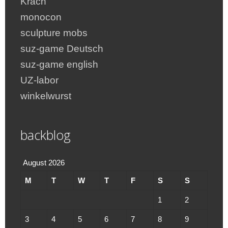
Krach
monocon
sculpture mobs
suz-game Deutsch
suz-game english
UZ-labor
winkelwurst
backblog
August 2026
M
T
W
T
F
S
S
1
2
3
4
5
6
7
8
9