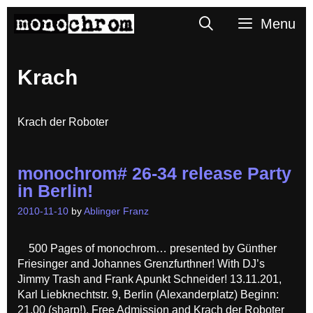
Skip
Search
Menu
to
content
Krach
Krach der Roboter
monochrom# 26-34 release Party
in Berlin!
2010-11-10
by
Ablinger Franz
500 Pages of monochrom… presented by Günther
Friesinger and Johannes Grenzfurthner! With DJ’s
Jimmy Trash and Frank Apunkt Schneider! 13.11.201,
Karl Liebknechtstr. 9, Berlin (Alexanderplatz) Beginn:
21.00 (sharp!). Free Admission and Krach der Roboter