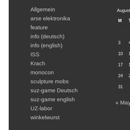
Allgemein
August
arse elektronika
M
feature
info (deutsch)
3
info (english)
10
ISS
Krach
17
monocon
24
sculpture mobs
31
suz-game Deutsch
suz-game english
« Ma
UZ-labor
winkelwurst