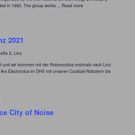
ed in 1993. The group works ...
Read more
nz 2021
aße 5, Linz
it und wir kommen mit der Roboexotica erstmals nach Linz
rs Electronica im DH5 mit unseren Cocktail-Robotern bis
0
e City of Noise