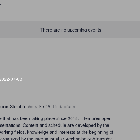
There are no upcoming events.
2022-07-03
brunn
Steinbruchstraße 25, Lindabrunn
that has been taking place since 2018. It features open
sentations. Content and schedule are developed by the
working fields, knowledge and interests at the beginning of
organized by the international art-technology-philosophy