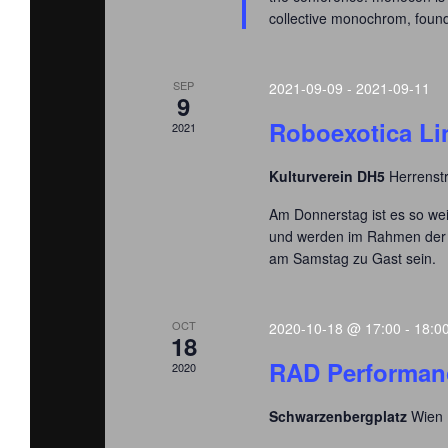
e
a
collective monochrom, found
n
t
t
i
s
o
SEP
2021-09-09
-
2021-09-11
b
n
9
y
Roboexotica Li
2021
K
e
Kulturverein DH5
Herrenstr
y
w
Am Donnerstag ist es so we
o
und werden im Rahmen der A
r
am Samstag zu Gast sein.
d
.
OCT
2020-10-18 @ 17:00
-
18:0
18
RAD Performanc
2020
Schwarzenbergplatz
Wien