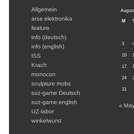
Allgemein
August
arse elektronika
M
feature
info (deutsch)
3
info (english)
10
ISS
Krach
17
monocon
24
sculpture mobs
31
suz-game Deutsch
suz-game english
« Ma
UZ-labor
winkelwurst