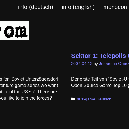
info (deutsch)
info (english)
monocon
Sektor 1: Telepoli
2007-04-12
by
Johannes Grenz
ing for “Soviet Unterzögersdorf
Der erste Teil von “Soviet-Un
adventure game series we want
Open Source Game Top 10 g
ublic of the USSR. Therefore,
u like to join the forces?
Categories
suz-game Deutsch