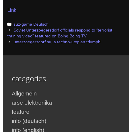
Link
Categories
suz-game Deutsch
Post
Soviet Unterzoegersdorf officials respond to “terrorist
navigation
training video” featured on Boing Boing TV
unterzoegersdorf.su, a techno-utopian triumph!
categories
Allgemein
arse elektronika
feature
info (deutsch)
info (english)