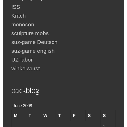
ISS
Krach
monocon
sculpture mobs
suz-game Deutsch
suz-game english
UZ-labor
winkelwurst
backblog
June 2008
M
T
W
T
F
S
S
1