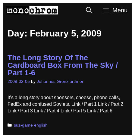
Skip
Search
Menu
to
content
Day:
February 5, 2009
The Long Story Of The
Cardboard Box From The Sky /
Part 1-6
2009-02-05
by
Johannes Grenzfurthner
It’s a long story about sponsors, cheese, phone calls,
FedEx and confused Soviets. Link / Part 1 Link / Part 2
Link / Part 3 Link / Part 4 Link / Part 5 Link / Part 6
Categories
suz-game english