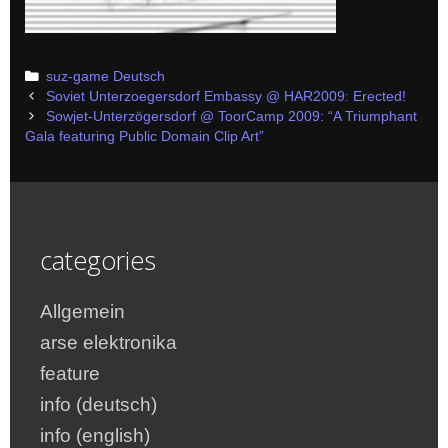
Categories
suz-game Deutsch
Post
Soviet Unterzoegersdorf Embassy @ HAR2009: Erected!
navigation
Sowjet-Unterzögersdorf @ ToorCamp 2009: “A Triumphant
Gala featuring Public Domain Clip Art”
categories
Allgemein
arse elektronika
feature
info (deutsch)
info (english)