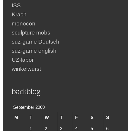
ISS
Krach
monocon
sculpture mobs
suz-game Deutsch
suz-game english
UZ-labor
winkelwurst
backblog
September 2009
M
T
W
T
F
S
S
1
2
3
4
5
6