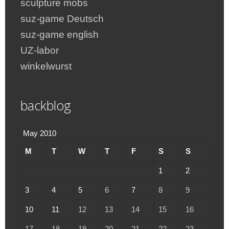
sculpture mobs
suz-game Deutsch
suz-game english
UZ-labor
winkelwurst
backblog
May 2010
M
T
W
T
F
S
S
1
2
3
4
5
6
7
8
9
10
11
12
13
14
15
16
17
18
19
20
21
22
23