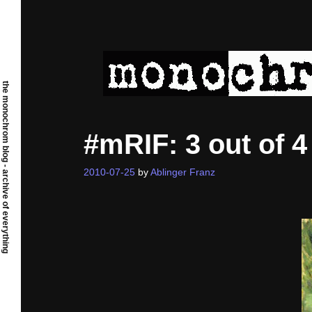
Skip
to
content
the monochrom blog - archive of everything
#mRIF: 3 out of 
2010-07-25
by
Ablinger Franz