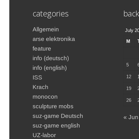
categories
back
Allgemein
July 2
arse elektronika
M
feature
info (deutsch)
5
info (english)
12
ISS
Krach
19
monocon
26
sculpture mobs
suz-game Deutsch
« Jun
suz-game english
UZ-labor