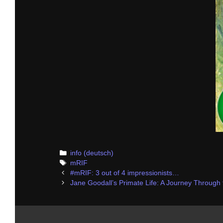
Categories
info (deutsch)
Tags
mRIF
Post
#mRIF: 3 out of 4 impressionists…
navigation
Jane Goodall’s Primate Life: A Journey Through 