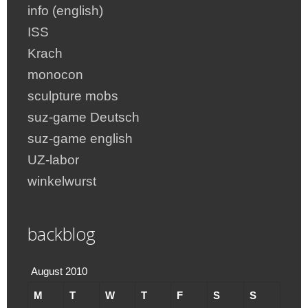
info (english)
ISS
Krach
monocon
sculpture mobs
suz-game Deutsch
suz-game english
UZ-labor
winkelwurst
backblog
August 2010
M
T
W
T
F
S
S