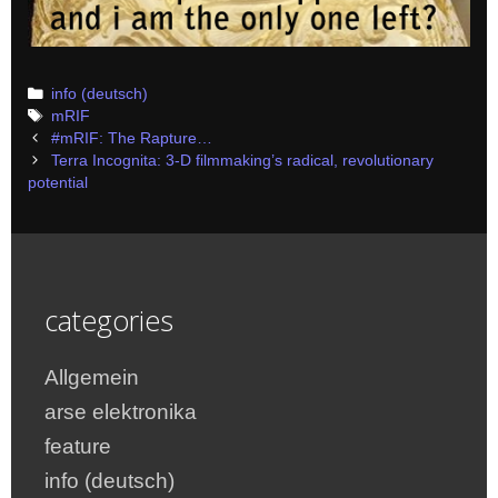
Categories
info (deutsch)
Tags
mRIF
Post
#mRIF: The Rapture…
navigation
Terra Incognita: 3-D filmmaking’s radical, revolutionary
potential
categories
Allgemein
arse elektronika
feature
info (deutsch)