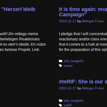
"Herzerl bleib
It is time again: 
Campaign”
2010-11-17
by
Ablinger Franz
wölf Uhr mittags meine
I pledge that I will concentra
x-beliebigen Reaktionärs
reactionary and/or class ene
 es steh’n bleibt. Ich nütze
that it comes to a halt at no
ses famose Projekt. Link
for the preparation of this s
Categories
info (english)
Tags
mono
#mRIF: She is our 
2010-11-17
by
Ablinger Franz
Categories
info (english)
Tags
mRIF