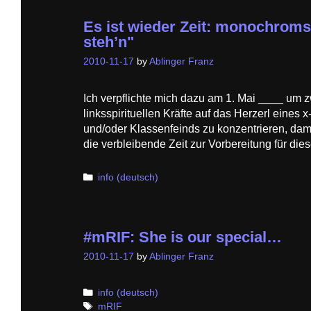
Es ist wieder Zeit: monochroms 
steh’n"
2010-11-17
by
Ablinger Franz
Ich verpflichte mich dazu am 1. Mai ____ um z
linksspirituellen Kräfte auf das Herzerl eines 
und/oder Klassenfeinds zu konzentrieren, damit
die verbleibende Zeit zur Vorbereitung für die
Categories
info (deutsch)
#mRIF: She is our special…
2010-11-17
by
Ablinger Franz
Categories
info (deutsch)
Tags
mRIF