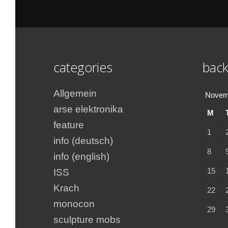
categories
back
Allgemein
Novem
arse elektronika
M
feature
1
info (deutsch)
8
info (english)
15
ISS
Krach
22
monocon
29
sculpture mobs