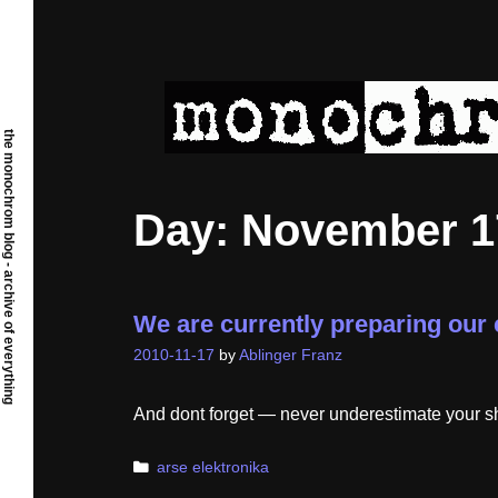
Skip
to
content
the monochrom blog - archive of everything
Day:
November 1
We are currently preparing our 
2010-11-17
by
Ablinger Franz
And dont forget — never underestimate your 
Categories
arse elektronika