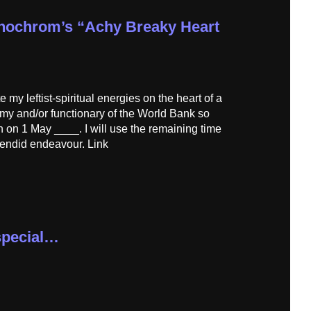
monochrom’s “Achy Breaky Heart
te my leftist-spiritual energies on the heart of a
my and/or functionary of the World Bank so
on on 1 May ____. I will use the remaining time
plendid endeavour. Link
special…