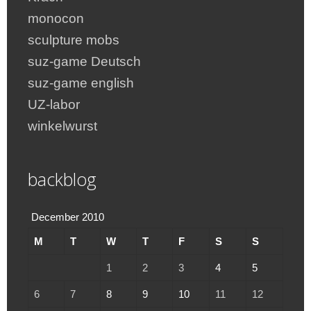
monocon
sculpture mobs
suz-game Deutsch
suz-game english
UZ-labor
winkelwurst
backblog
December 2010
M
T
W
T
F
S
S
1
2
3
4
5
6
7
8
9
10
11
12