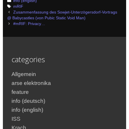
Categories
info (english)
Tags
mRIF
Post
Zusammenfassung des Sowjet-Unterzögersdorf-Vortrags
navigation
@ Babycastles (von Pubic Static Void Man)
#mRIF: Privacy…
categories
Allgemein
arse elektronika
feature
info (deutsch)
info (english)
ISS
Krach