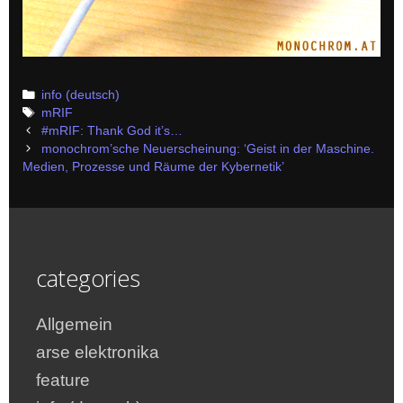
Categories
info (deutsch)
Tags
mRIF
Post
#mRIF: Thank God it’s…
navigation
monochrom’sche Neuerscheinung: ‘Geist in der Maschine.
Medien, Prozesse und Räume der Kybernetik’
categories
Allgemein
arse elektronika
feature