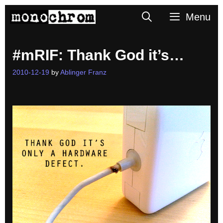
Skip
Search
Menu
to
content
#mRIF: Thank God it’s…
2010-12-19
by
Ablinger Franz