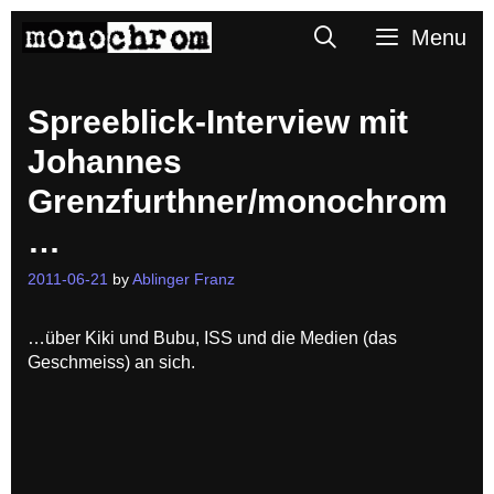
Skip
Search
Menu
to
content
Spreeblick-Interview mit
Johannes
Grenzfurthner/monochrom
…
2011-06-21
by
Ablinger Franz
…über Kiki und Bubu, ISS und die Medien (das
Geschmeiss) an sich.