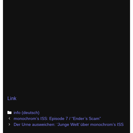
Link
Categories
info (deutsch)
Post
monochrom’s ISS: Episode 7 / “Ender’s Scam”
navigation
Der Urne ausweichen: ‘Junge Welt’ über monochrom’s ISS