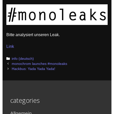
Bitte analysiert unseren Leak.
Link
Categories
info (deutsch)
Post
monochrom launches #monoleaks
navigation
Hackbus: Yada Yada Yada!
categories
Allgemein