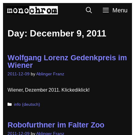
Skip
Search
Menu
to
content
Day:
December 9, 2011
Wolfgang Lorenz Gedenkpreis im
Wiener
2011-12-09
by
Ablinger Franz
Wiener, Dezember 2011. Klickediklick!
Categories
info (deutsch)
Robofurthner im Falter Zoo
2011-12-09
by
Ablinger Franz