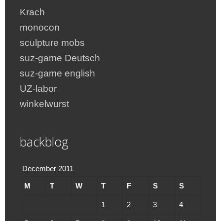
Krach
monocon
sculpture mobs
suz-game Deutsch
suz-game english
UZ-labor
winkelwurst
backblog
December 2011
M
T
W
T
F
S
S
1
2
3
4