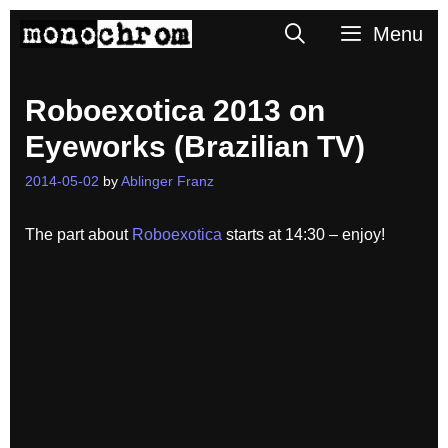
Skip
Search
Menu
to
content
Roboexotica 2013 on
Eyeworks (Brazilian TV)
2014-05-02
by
Ablinger Franz
The part about
Roboexotica
starts at 14:30 – enjoy!