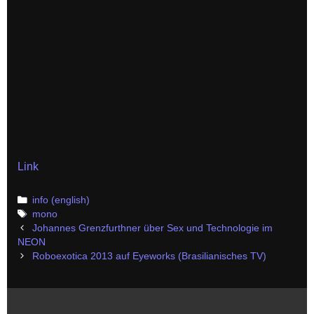
Link
Categories
info (english)
Tags
mono
Post
Johannes Grenzfurthner über Sex und Technologie im
navigation
NEON
Roboexotica 2013 auf Eyeworks (Brasilianisches TV)