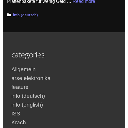
Plattenpakete für wenig Geld …
Read more
Categories
info (deutsch)
categories
Allgemein
arse elektronika
feature
info (deutsch)
info (english)
ISS
Krach