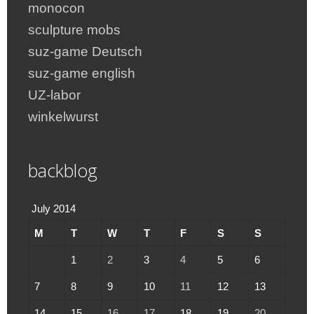
monocon
sculpture mobs
suz-game Deutsch
suz-game english
UZ-labor
winkelwurst
backblog
July 2014
M
T
W
T
F
S
S
1
2
3
4
5
6
7
8
9
10
11
12
13
14
15
16
17
18
19
20