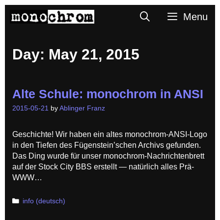
Skip
Search
Menu
to
content
Day:
May 21, 2015
Alte Schule: monochrom in ANSI
2015-05-21
by
Ablinger Franz
Geschichte! Wir haben ein altes monochrom-ANSI-Logo
in den Tiefen des Fügenstein’schen Archivs gefunden.
Das Ding wurde für unser monochrom-Nachrichtenbrett
auf der Stock City BBS erstellt — natürlich alles Prä-
WWW…
Categories
info (deutsch)