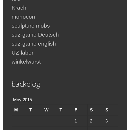
Krach
monocon
sculpture mobs
suz-game Deutsch
suz-game english
UZ-labor
winkelwurst
backblog
May 2015
M
T
W
T
F
S
S
1
2
3