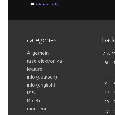
Categories
info (deutsch)
categories
back
Allgemein
July 2
arse elektronika
M
feature
info (deutsch)
6
info (english)
13
ISS
Krach
20
monocon
27