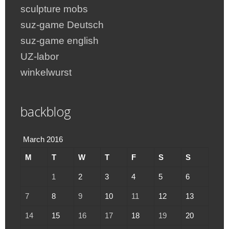
sculpture mobs
suz-game Deutsch
suz-game english
UZ-labor
winkelwurst
backblog
March 2016
M
T
W
T
F
S
S
1
2
3
4
5
6
7
8
9
10
11
12
13
14
15
16
17
18
19
20