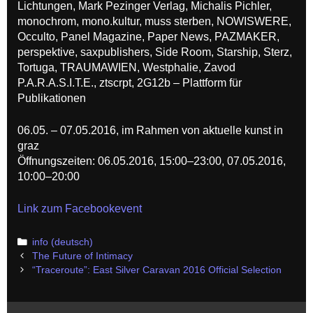
Lichtungen, Mark Pezinger Verlag, Michalis Pichler,
monochrom, mono.kultur, muss sterben, NOWISWERE,
Occulto, Panel Magazine, Paper News, PAZMAKER,
perspektive, saxpublishers, Side Room, Starship, Sterz,
Tortuga, TRAUMAWIEN, Westphalie, Zavod
P.A.R.A.S.I.T.E., ztscrpt, 2G12b – Plattform für
Publikationen
06.05. – 07.05.2016, im Rahmen von aktuelle kunst in
graz
Öffnungszeiten: 06.05.2016, 15:00–23:00, 07.05.2016,
10:00–20:00
Link zum Facebookevent
Categories
info (deutsch)
Post
The Future of Intimacy
navigation
“Traceroute”: East Silver Caravan 2016 Official Selection