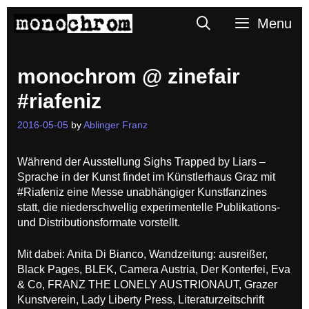
Skip
Search
Menu
to
content
monochrom @ zinefair
#riafeniz
2016-05-05
by
Ablinger Franz
Während der Ausstellung Sighs Trapped by Liars –
Sprache in der Kunst findet im Künstlerhaus Graz mit
#Riafeniz eine Messe unabhängiger Kunstfanzines
statt, die niederschwellig experimentelle Publikations-
und Distributionsformate vorstellt.
Mit dabei: Anita Di Bianco, Wandzeitung: ausreißer,
Black Pages, BLEK, Camera Austria, Der Konterfei, Eva
& Co, FRANZ THE LONELY AUSTRIONAUT, Grazer
Kunstverein, Lady Liberty Press, Literaturzeitschrift