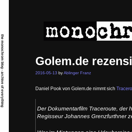
Skip
to
content
the monochrom blog - archive of everything
Golem.de rezensi
2016-05-13
by
Ablinger Franz
Daniel Pook von Golem.de nimmt sich
Tracero
Der Dokumentarfilm Traceroute, der he
Regisseur Johannes Grenzfurthner ze