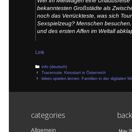
Wer im Mietwagen eine Urlaubsreise v
bekanntesten Großstädte als Zwische
noch das Verrückteste, was sich Tour
Sexspielzeug? Menschen besuchen, d
und des ersten Affen im Weltall abkl
Link
Categories
info (deutsch)
Post
Traceroute: Kinostart in Österreich
navigation
leben.spielen.lernen: Familien in der digitalen We
categories
back
Allgemein
May 2