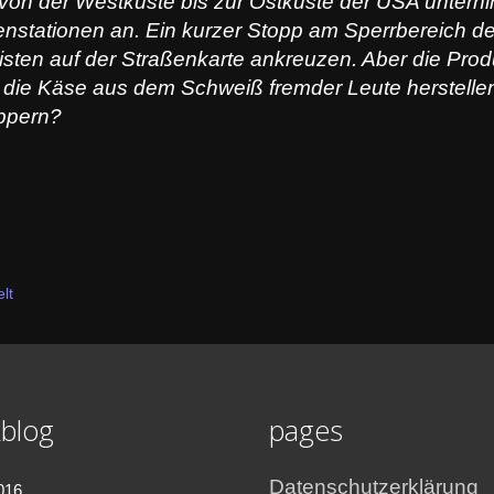
on der Westküste bis zur Ostküste der USA unternimm
nstationen an. Ein kurzer Stopp am Sperrbereich 
isten auf der Straßenkarte ankreuzen. Aber die Produ
ie Käse aus dem Schweiß fremder Leute herstellen?
appern?
lt
blog
pages
Datenschutzerklärung
016