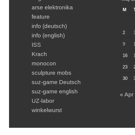
arse elektronika
M
feature
info (deutsch)
2
info (english)
9
ISS
Krach
16
monocon
23
sculpture mobs
30
suz-game Deutsch
suz-game english
« Apr
UZ-labor
winkelwurst