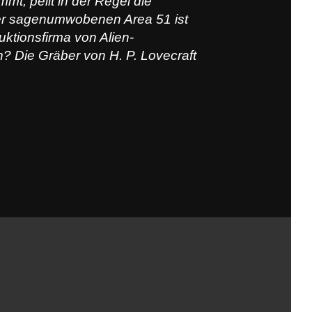
t, peilt in der Regel die
der sagenumwobenen Area 51 ist
ktionsfirma von Alien-
 Die Gräber von H. P. Lovecraft