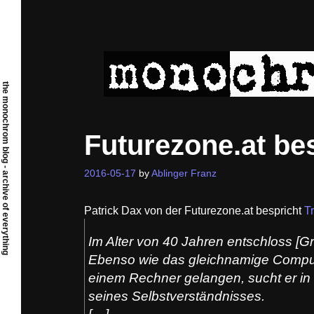
Skip
to
content
the monochrom blog - archive of everything
Futurezone.at be
2016-05-17
by
Ablinger Franz
Patrick Dax von der Futurezone.at bespricht
T
Im Alter von 40 Jahren entschloss [Gr
Ebenso wie das gleichnamige Comput
einem Rechner gelangen, sucht er in 
seines Selbstverständnisses.