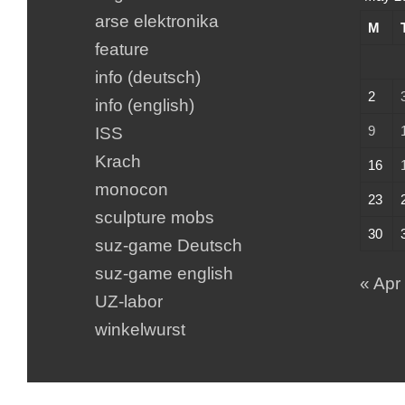
arse elektronika
M
feature
info (deutsch)
2
info (english)
9
ISS
Krach
16
monocon
23
sculpture mobs
30
suz-game Deutsch
suz-game english
« Apr
UZ-labor
winkelwurst