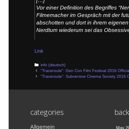
[…]
Vor einer Definition des Begriffes “Ner
Filmemacher im Gespräch mit der futu
abschotten und dort in ihrem eigenen
Nerdtum wiederum sei das Obsessive,
Link
Categories
info (deutsch)
Post
“Traceroute”: Gen Con Film Festival 2016 Officia
navigation
“Traceroute”: Subversive Cinema Society 2016 Of
categories
back
Allgemein
May 2