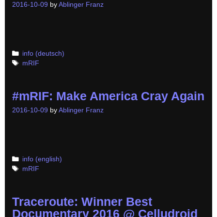
2016-10-09
by
Ablinger Franz
Categories
info (deutsch)
Tags
mRIF
#mRIF: Make America Cray Again
2016-10-09
by
Ablinger Franz
Categories
info (english)
Tags
mRIF
Traceroute: Winner Best
Documentary 2016 @ Celludroid