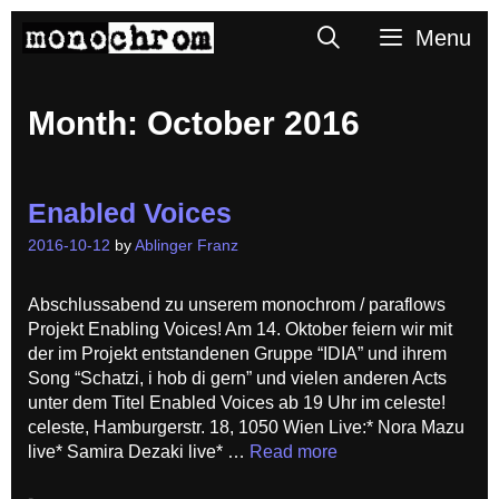
Skip
Search
Menu
to
content
Month:
October 2016
Enabled Voices
2016-10-12
by
Ablinger Franz
Abschlussabend zu unserem monochrom / paraflows
Projekt Enabling Voices! Am 14. Oktober feiern wir mit
der im Projekt entstandenen Gruppe “IDIA” und ihrem
Song “Schatzi, i hob di gern” und vielen anderen Acts
unter dem Titel Enabled Voices ab 19 Uhr im celeste!
celeste, Hamburgerstr. 18, 1050 Wien Live:* Nora Mazu
live* Samira Dezaki live* …
Read more