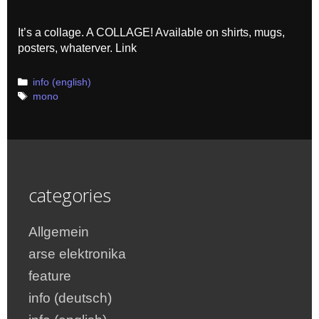
It’s a collage. A COLLAGE! Available on shirts, mugs,
posters, whaterver. Link
Categories
info (english)
Tags
mono
categories
Allgemein
arse elektronika
feature
info (deutsch)