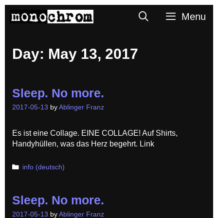
Skip
Search
Menu
to
content
Day:
May 13, 2017
Sleep. No more.
2017-05-13
by
Ablinger Franz
Es ist eine Collage. EINE COLLAGE! Auf Shirts,
Handyhüllen, was das Herz begehrt. Link
Categories
info (deutsch)
Sleep. No more.
2017-05-13
by
Ablinger Franz