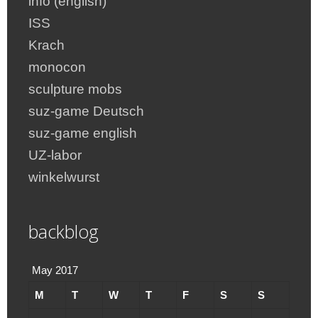
info (english)
ISS
Krach
monocon
sculpture mobs
suz-game Deutsch
suz-game english
UZ-labor
winkelwurst
backblog
May 2017
M
T
W
T
F
S
S