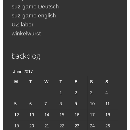
suz-game Deutsch
suz-game english
UZ-labor
winkelwurst
backblog
June 2017
M
T
W
T
F
S
S
1
2
3
4
5
6
7
8
9
10
11
12
13
14
15
16
17
18
19
20
21
22
23
24
25