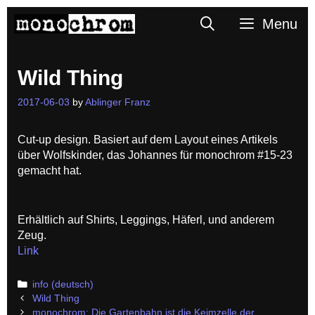
Skip
Search
Menu
to
content
Wild Thing
2017-06-03
by
Ablinger Franz
Cut-up design. Basiert auf dem Layout eines Artikels
über Wolfskinder, das Johannes für monochrom #15-23
gemacht hat.
Erhältlich auf Shirts, Leggings, Häferl, und anderem
Zeug.
Link
Categories
info (deutsch)
Post
Wild Thing
navigation
monochrom: Die Gartenbahn ist die Keimzelle der