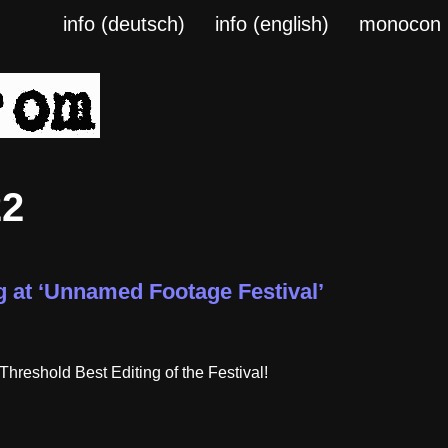
info (deutsch)
info (english)
monocon
22
g at ‘Unnamed Footage Festival’
eshold Best Editing of the Festival!