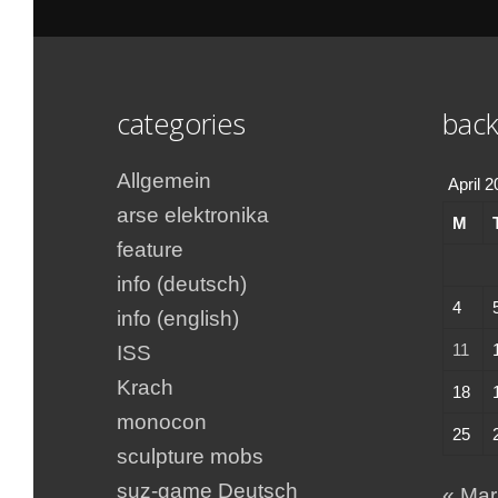
categories
back
Allgemein
April 
arse elektronika
M
feature
info (deutsch)
4
info (english)
11
ISS
Krach
18
monocon
25
sculpture mobs
suz-game Deutsch
« Mar