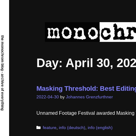
Skip
to
content
the monochrom blog - archive of everything
Day:
April 30, 20
Masking Threshold: Best Editin
2022-04-30
by
Johannes Grenzfurthner
Unnamed Footage Festival awarded Masking Thr
Categories
feature
,
info (deutsch)
,
info (english)