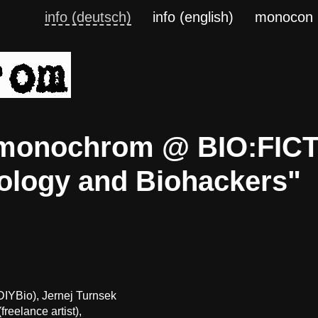
info (deutsch)
info (english)
monocon
! monochrom @ BIO:FICT
iology and Biohackers"
DIYBio), Jernej Turnsek
reelance artist),