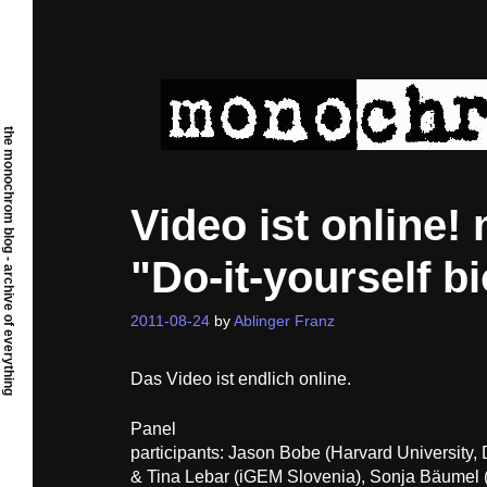
Skip
to
content
the monochrom blog - archive of everything
Video ist online
"Do-it-yourself b
2011-08-24
by
Ablinger Franz
Das Video ist endlich online.
Panel
participants: Jason Bobe (Harvard University, 
& Tina Lebar (iGEM Slovenia), Sonja Bäumel (f