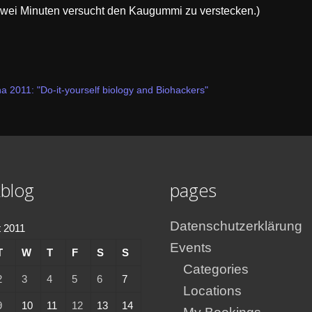
zwei Minuten versucht den Kaugummi zu verstecken
.)
2011: "Do-it-yourself biology and Biohackers"
blog
pages
Datenschutzerklärung
 2011
Events
T
W
T
F
S
S
Categories
2
3
4
5
6
7
Locations
9
10
11
12
13
14