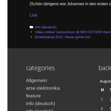
(Schön übrigens wie Johannes in den ersten 
Link
Categories
info (deutsch)
Post
Video online! monochrom @ BIO:FICTION Vienna 
navigation
Erntefestival 2011: Heute gehts los!
categories
back
Allgemein
August
arse elektronika
M
feature
1
info (deutsch)
8