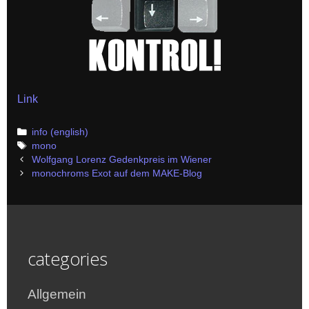
Link
Categories
info (english)
Tags
mono
Post
Wolfgang Lorenz Gedenkpreis im Wiener
navigation
monochroms Exot auf dem MAKE-Blog
categories
Allgemein