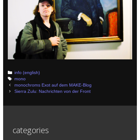
Categories
info (english)
Tags
mono
Post
monochroms Exot auf dem MAKE-Blog
navigation
Sierra Zulu: Nachrichten von der Front
categories