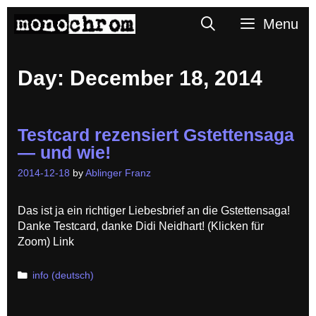
Skip
Search
Menu
to
content
Day:
December 18, 2014
Testcard rezensiert Gstettensaga
— und wie!
2014-12-18
by
Ablinger Franz
Das ist ja ein richtiger Liebesbrief an die Gstettensaga!
Danke Testcard, danke Didi Neidhart! (Klicken für
Zoom) Link
Categories
info (deutsch)