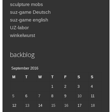
sculpture mobs
suz-game Deutsch
suz-game english
UZ-labor
winkelwurst
backblog
September 2016
M
T
W
T
F
S
S
1
2
3
4
5
6
7
8
9
10
11
12
13
14
15
16
17
18