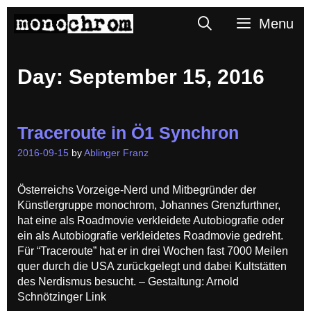
Skip
Search
Menu
to
content
Day:
September 15, 2016
Traceroute in Ö1 Synchron
2016-09-15
by
Ablinger Franz
Österreichs Vorzeige-Nerd und Mitbegründer der
Künstlergruppe monochrom, Johannes Grenzfurthner,
hat eine als Roadmovie verkleidete Autobiografie oder
ein als Autobiografie verkleidetes Roadmovie gedreht.
Für “Traceroute” hat er in drei Wochen fast 7000 Meilen
quer durch die USA zurückgelegt und dabei Kultstätten
des Nerdismus besucht. – Gestaltung: Arnold
Schnötzinger Link