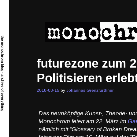
Skip
to
content
the monochrom blog - archive of everything
futurezone zum 2
Politisieren erle
2018-03-15
by
Johannes Grenzfurthner
Das neunköpfige Kunst-, Theorie- u
Monochrom
feiert am 22. März im
Gar
nämlich mit “Glossary of Broken Dre