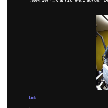
feiert der Film am 16. März auf der “D
Link