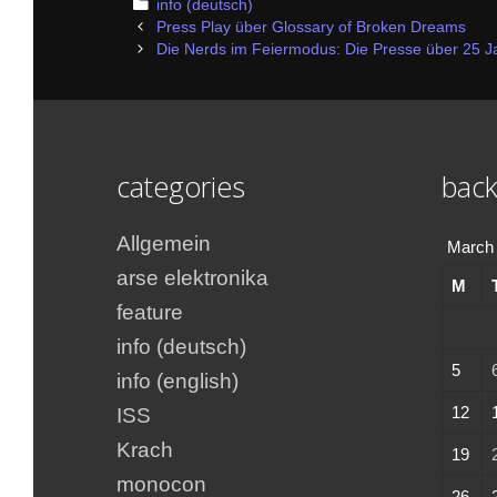
Categories
info (deutsch)
Post
Press Play über Glossary of Broken Dreams
navigation
Die Nerds im Feiermodus: Die Presse über 25 
categories
back
Allgemein
March
arse elektronika
M
feature
info (deutsch)
5
info (english)
12
ISS
Krach
19
monocon
26