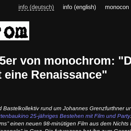
info (deutsch)
info (english)
monocon
5er von monochrom: "Di
bt eine Renaissance"
nd
Bastelkollektiv
rund um Johannes
Grenzfurthner
u
tenbaukino 25-jähriges Bestehen mit Film und Party
ams” einen neuen 98-minütigen Film aus dem Nichts 