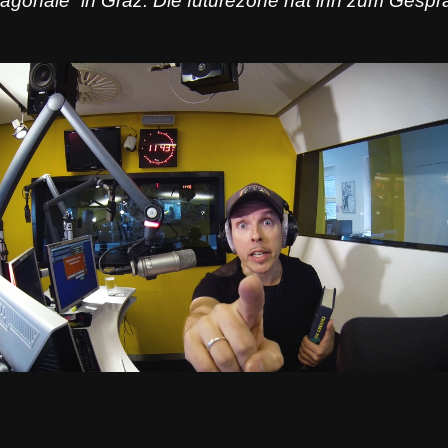
iagonale” in
Graz
. Die futurezone hat ihn zum Gesprä