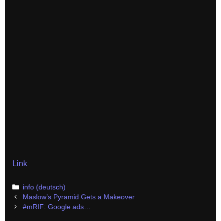
Link
Categories
info (deutsch)
Post
Maslow’s Pyramid Gets a Makeover
navigation
#mRIF: Google ads…