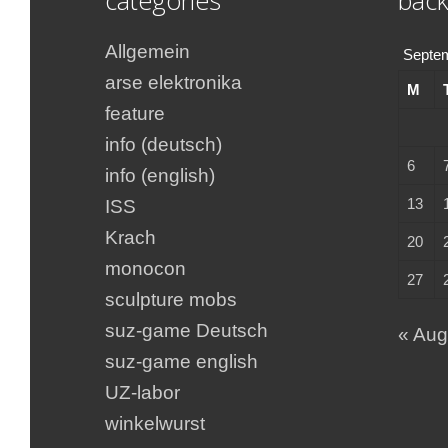
Allgemein
Septe
arse elektronika
M
feature
info (deutsch)
6
info (english)
13
ISS
Krach
20
monocon
27
sculpture mobs
suz-game Deutsch
« Au
suz-game english
UZ-labor
winkelwurst