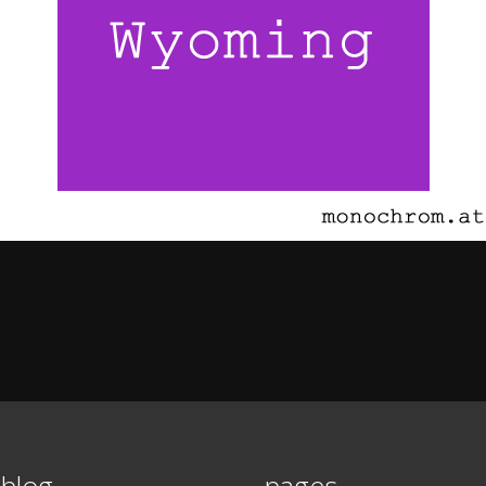
blog
pages