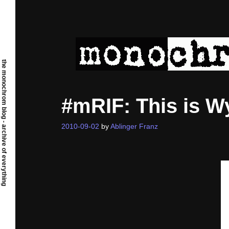
Skip
to
content
the monochrom blog - archive of everything
#mRIF: This is 
2010-09-02
by
Ablinger Franz