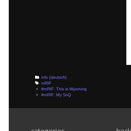
Categories
info (deutsch)
Tags
mRIF
Post
#mRIF: This is Wyoming
navigation
#mRIF: My SoQ
categories
back