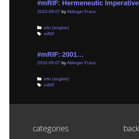
#mRIF: Hermeneutic Imperative 
2010-09-07
by
Ablinger Franz
Categories
info (english)
Tags
mRIF
#mRIF: 2001…
2010-09-07
by
Ablinger Franz
Categories
info (english)
Tags
mRIF
categories
back