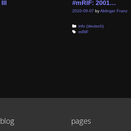
III
#mRIF: 2001…
2010-09-07
by
Ablinger Franz
Categories
info (deutsch)
Tags
mRIF
blog
pages