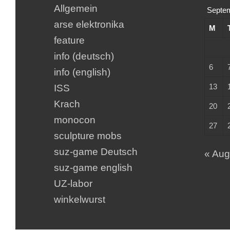
Allgemein
Septe
arse elektronika
M
feature
info (deutsch)
6
info (english)
13
ISS
Krach
20
monocon
27
sculpture mobs
suz-game Deutsch
« Au
suz-game english
UZ-labor
winkelwurst