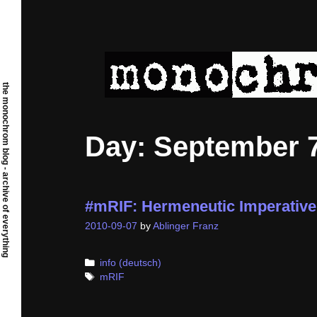
Skip
to
content
the monochrom blog - archive of everything
Day:
September 7
#mRIF: Hermeneutic Imperative 
2010-09-07
by
Ablinger Franz
Categories
info (deutsch)
Tags
mRIF